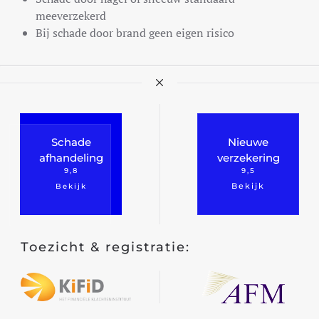
meeverzekerd
Bij schade door brand geen eigen risico
Reisverzekering
Recreatiewoning/ chalet
Pleziervaartuig
eatie
Golfverzekering
Schade
Nieuwe
Vakantiehuis
afhandeling
verzekering
9,8
9,5
Bekijk
Bekijk
Autoverzekering
Jachtverzekering
Toezicht & registratie:
Opstalverzekering
usief
Inboedelverzekering
Kostbaarheden