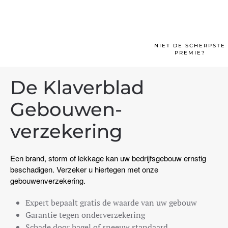
Oldtimer-verzekeringen
Scooter
NIET DE SCHERPSTE
Brommobiel
PREMIE?
Motor
De Klaverblad
Kampeerauto
Gebouwen­
Caravan
eer
Vrachtwagen
verzekering
Hobby tractor
Een brand, storm of lekkage kan uw bedrijfsgebouw ernstig
Aanhangwagen
beschadigen. Verzeker u hiertegen met onze
Quad/ trike/ mp3
gebouwenverzekering.
Fietsverzekering
Expert bepaalt gratis de waarde van uw gebouw
Garantie tegen onderverzekering
Scootmobiel/ segway
Schade door hagel of sneeuw standaard