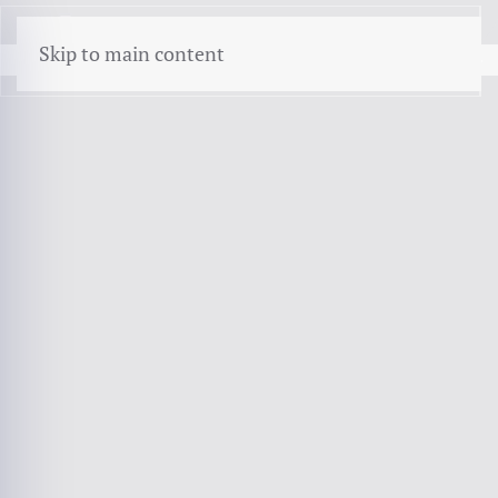
menu
Skip to main content
TWEE JAAR LOONDOORBETALING · EIGEN BEHOUD · RE-
INTEGRATIE
Absenteeism insurance
Als werkgever betaalt u het loon van een zieke
medewerker twee jaar door. Dat is de langste
loondoorbetalingsplicht van Europa, en voor een
klein bedrijf de grootste Financial blootstelling die
er is.
Bel 072 - 509 24 56