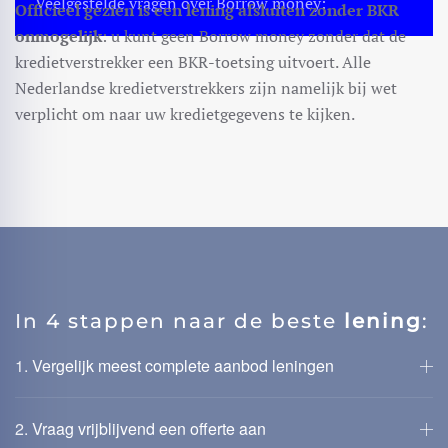
Veelgestelde vragen over Borrow money
:
Officieel gezien is een lening afsluiten zonder BKR
onmogelijk
: u kunt geen Borrow money zonder dat de
kredietverstrekker een BKR-toetsing uitvoert. Alle
Nederlandse kredietverstrekkers zijn namelijk bij wet
verplicht om naar uw kredietgegevens te kijken.
In 4 stappen naar de beste
lening
:
1. Vergelijk meest complete aanbod leningen
2. Vraag vrijblijvend een offerte aan