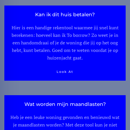
Kan ik dit huis betalen?
Hier is een handige rekentool waarmee jij snel kunt
berekenen: hoeveel kan ik To borrow? Zo weet je in
een handomdraai of je de woning die jij op het oog
hebt, kunt betalen. Goed om te weten voordat je op
huizenjacht gaat.
Look At
Wat worden mijn maandlasten?
Heb je een leuke woning gevonden en benieuwd wat
je maandlasten worden? Met deze tool kun je niet