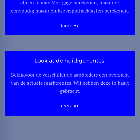
alleen je max Mortgage berekenen, maar ook
eenvoudig maandelijkse hypotheeklasten berekenen.
Look At
Look at de huidige rentes:
Bekijkvoor de verschillende aanbieders een overzicht
van de actuele marktrentes. Wij hebben deze in kaart
gebracht.
Look At