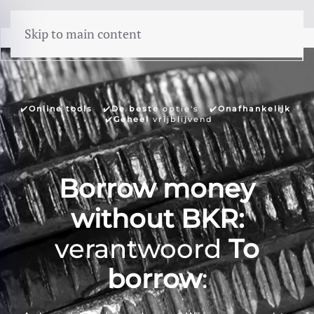
menu
Skip to main content
✔️
Online tools
✔️
De beste
optie's
✔️
Onafhankelijk
✔️
Geheel
vrijblijvend
Borrow money
without BKR:
verantwoord
To
borrow
: