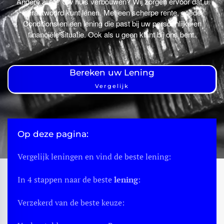
Andere auto? Uw huis verbouwen? Wij zorgen ervoor dat u
verantwoord kunt lenen. Met een scherpe rente, goede
Conditions en een lening die past bij uw persoonlijke en
financiële situatie. Ook als u geen klant bij ons bent.
Bereken uw Lening
Vergelijk
Op deze pagina:
Vergelijk leningen en vind de beste lening:
In 4 stappen naar de beste
lening
:
Verzekerd
van
de beste keuze:
Borrow money without BKR?