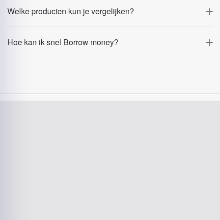
Welke producten kun je vergelijken?
Hoe kan ik snel Borrow money?
Damage handling
New insurance
9.8
9.5
Look At
Look At
Toezicht & registratie: