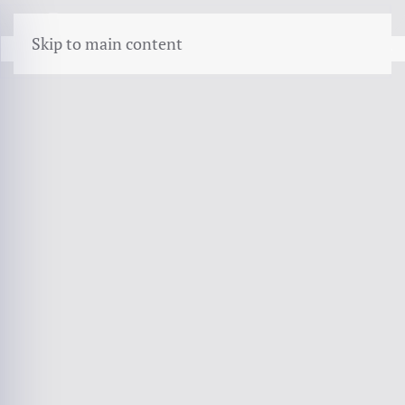
menu
Skip to main content
WERK OP LOCATIE · OPZICHT · CAR
Insurance voor de bouw
In de bouw werkt u aan andermans eigendom,
met eigen mensen, op een plek die u niet
beheert. Elk van die drie levert een eigen
Insurance op.
Bel 072 - 509 24 56
AFM-vergunning 12016589
Kifid-aangesloten
Objectieve analyse