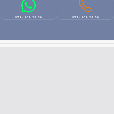
072- 509 24 56
072- 509 24 56
Damage handling
New insurance
9.8
9.5
Look At
Look At
Toezicht & registratie: