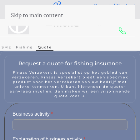
Assistance
Personal Contact
Skip to main content
50 years Expertise
menu
SME
Fishing
Quote
Request a quote for fishing insurance
Finass Verzekert is specialist op het gebied van
verzekeren. Finass Verzekert biedt een specifiek
product voor het verzekeren van uw bedrijf met
unieke kenmerken. U kunt hieronder de quote-
aanvraag invullen, dan maken wij een vrijblijvende
quote voor u.
Business activity
*
Explanation of business activity
*