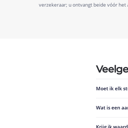
verzekeraar; u ontvangt beide vóór het a
Veelge
Moet ik elk s
Wat is een a
Krijg ik waar