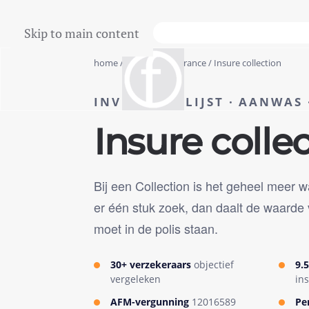
Skip to main content
h Package Discount
Largest Offer
home
/
valuables insurance
/ Insure collection
INVENTARISLIJST · AANWAS
Insure colle
Bij een Collection is het geheel meer
er één stuk zoek, dan daalt de waarde
moet in de polis staan.
30+ verzekeraars
objectief
9.5
vergeleken
in
AFM-vergunning
12016589
Pe