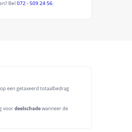
gen? Bel
072 - 509 24 56
.
s op een getaxeerd totaalbedrag
g voor
deelschade
wanneer de