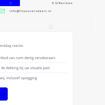
9.5/Reviews
Personal Contact
100% Indep
info@finassverzekert.nl
werkdag reactie.
anbod van ruim dertig verzekeraars
 de dekking bij uw situatie past
ij, inclusief opzegging
n