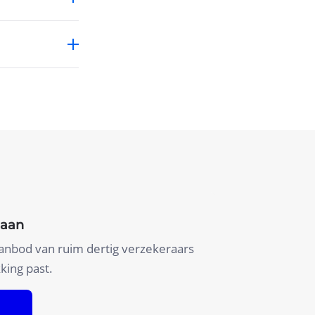
 aan
aanbod van ruim dertig verzekeraars
king past.
gen