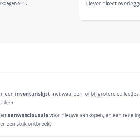
Liever direct overleg
rkdagen 9–17
van een
inventarislijst
met waarden, of bij grotere collectie
tukken.
 een
aanwasclausule
voor nieuwe aankopen, en een regelin
er een stuk ontbreekt.