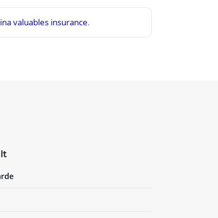
na valuables insurance
.
lt
arde