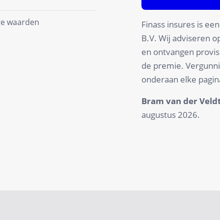
e waarden
Finass insures is ee
B.V. Wij adviseren o
en ontvangen provis
de premie. Vergunnin
onderaan elke pagin
Bram van der Veld
augustus 2026
.
Private
SME
Self-Employed
HOA
Property