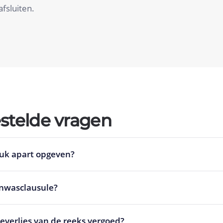
fsluiten.
stelde vragen
tuk apart opgeven?
anwasclausule?
deverlies van de reeks vergoed?