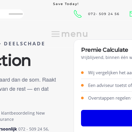
Save Today!
Assistance with damage
072- 509 24 56
menu
 · DEELSCHADE
Premie Calculate
ction
Vrijblijvend, binnen één 
Wij vergelijken het a
 waard dan de som. Raakt
Een adviseur toetst of
 van de rest — en dat
Overstappen regelen w
klantbeoordeling New
Offerte aanvrage
surance
rsoonlijk
072 - 509 24 56,