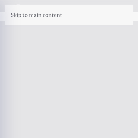
menu
Skip to main content
LEEGSTAND · VERHUUR · LOKALE HERBOUWKOSTEN
Vakantiehuisverzekering
vergelijken
Een Holiday home staat het grootste deel van het
jaar leeg en wordt de rest van de tijd bewoond
door mensen die u niet kent. Dat zijn de twee
dingen waar het bij deze polis om draait.