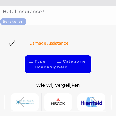
Hotel insurance?
Berekenen
stance
Personal Cont
Type
Categorie
Hoedanigheid
Wie Wij Vergelijken