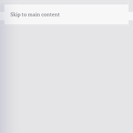
menu
Skip to main content
BMW M4 · WAARDEVERLOOP · BEVEILIGING · HERSTEL
BMW M4 verzekeren
De M4 is de coupé-variant van de M3 en trekt een
liefhebberspubliek dat er weinig kilometers mee
maakt.
Bel 072 - 509 24 56
AFM-vergunning 12016589
Kifid-aangesloten
Objectieve analyse