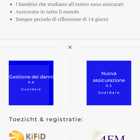
I bambini che studiano all’estero sono assicurati
Assicurato in tutto il mondo
Sempre periodo di riflessione di 14 giorni
Assicurazione di viaggio
Casa/chalet ricreativo
Barca da diporto
azione
Assicurazione sul golf
Casa vacanza
Nuova
Gestione dei danni
assicurazione
9.8
9.5
Guardare
Assicurazione auto
Guardare
Assicurazione dello yacht
Assicurazione edilizia
sivo
Toezicht & registratie:
Assicurazione sul contenuto
Oggetti preziosi