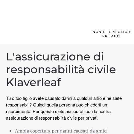
Assicurazione auto d'epoca
Scooter
Auto ciclomotore
NON È IL MIGLIOR
PREMIO?
Motore
Camper
L'assicurazione di
Caravan
co
responsabilità civile
Camion
Klaverleaf
Trattore per hobby
Rimorchio
Tu o tuo figlio avete causato danni a qualcun altro e ne siete
responsabili? Quindi quella persona può chiederti un
Quad/triciclo/mp3
risarcimento. Per questo siete assicurati con la nostra
Assicurazione bicicletta
assicurazione di responsabilità civile per privati.
Scooter per disabili/segway
Ampia copertura per danni causati da amici