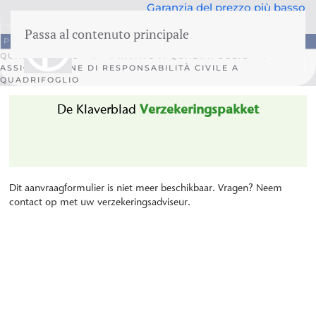
Garanzia del prezzo più basso
50 anni di competenza
Passa al contenuto principale
Parte
Responsabile
Quadrifoglio
menu
QUADRIFOGLIO
PRIVATO A QUADRIFOGLIO
ASSICURAZIONE DI RESPONSABILITÀ CIVILE A
QUADRIFOGLIO
Assicurazione edilizia
Assicurazione sul contenut
Responsabilità
Assistenza legale
E Famiglia
Incidenti familiari
Oggetti preziosi
Assicurazione sanitaria
Assicurazione auto