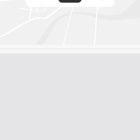
Nuova
Gestione dei danni
assicurazione
9.8
9.5
Guardare
Guardare
Toezicht & registratie: