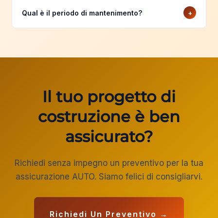
dell'appaltatore principale. Spesso ci sono franchigie o
Qual è il periodo di mantenimento?
+
esclusioni elevate. La tua assicurazione AUTO ti dà la
certezza che il tuo lavoro è sempre coperto.
Il periodo di manutenzione è il periodo successivo alla
consegna (normalmente 12 mesi) durante il quale
possono essere assicurati i danni dovuti alla
manutenzione o alla riparazione. Questo spesso deve
essere esplicitamente assicurato.
Il tuo progetto di
costruzione è ben
assicurato?
Richiedi senza impegno un preventivo per la tua
assicurazione AUTO. Siamo felici di consigliarvi.
Richiedi Un Preventivo →