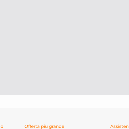
Richiedi
UN PREVENT
G
so
Offerta più grande
Assisten