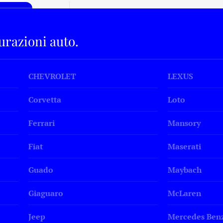
curazioni auto.
CHEVROLET
LEXUS
Corvetta
Loto
Ferrari
Mansory
Fiat
Maserati
Guado
Maybach
Giaguaro
McLaren
Jeep
Mercedes Ben