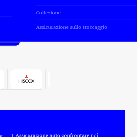
Collezione
Assicurazione sullo stoccaggio
L
Assicurazione auto
confrontare
noi