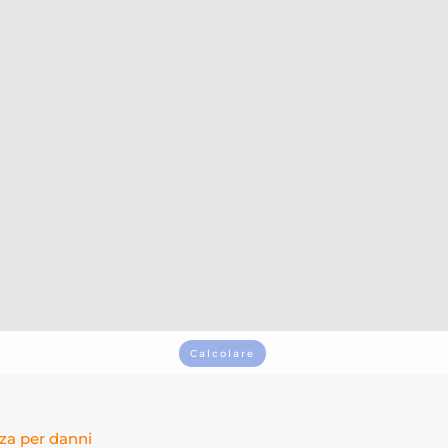
 un preventivo
IVO ENTRO 24 ORE
uardare
Calcolare
za per danni
Contatto personale