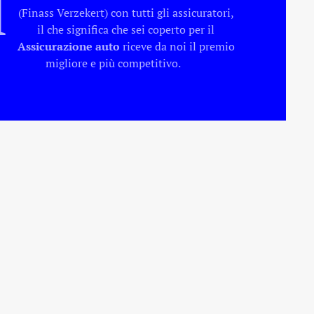
I
(Finass Verzekert) con tutti gli assicuratori,
il che significa che sei coperto per il
Assicurazione auto
riceve da noi il premio
migliore e più competitivo.