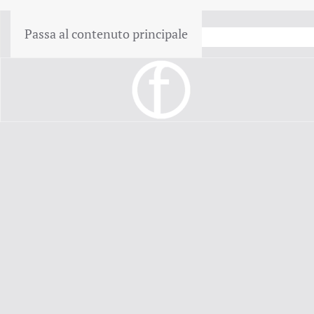
Passa al contenuto principale
Garanzia del prezzo più bass
Casa
Privato
Assicurazione Auto
Assicurazione auto d'epoca –
vostra auto d'epoca
Sei l'orgoglioso proprietario di uno?
auto d'epoca o d'ep
valore da danni, furti e incidenti. UN
assicurazione auto 
storico, così potrai goderti la tua auto d'epoca senza preo