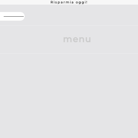
Risparmia oggi!
o
Sconto elevato sul pacchetto
Offe
menu
 Protezione ottimale per la
oca
? Allora vuoi proteggere in modo ottimale i tuoi oggetti di
d'epoca
offre una copertura speciale per i veicoli di valore
ccupazioni, sia in viaggio che in rimessaggio.