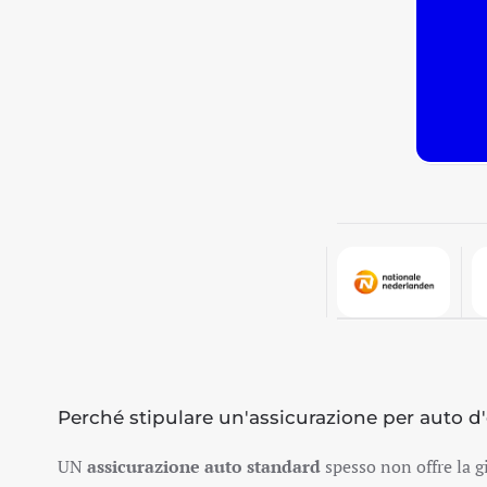
Casa/chalet ricreativo
Barca da diporto
Assicurazione sul golf
Casa vacanza
Assicurazione auto
Assicurazione dello yacht
Assicurazione edilizia
Assicurazione sul contenuto
Oggetti preziosi
Perché stipulare un'assicurazione per auto d
UN
assicurazione auto standard
spesso non offre la gi