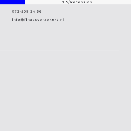
9.5/Recensioni
072-509 24 56
rta più grande
Assistenza per danni
info@finassverzekert.nl