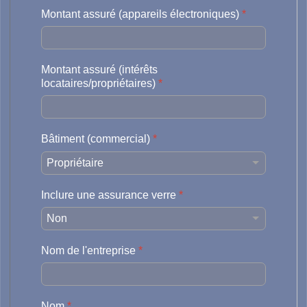
Montant assuré (appareils électroniques)
*
Assurance automobile
Assurance camionnette
Montant assuré (intérêts
locataires/propriétaires)
*
Assurance moto
Équipement de travail
Bâtiment (commercial)
*
Bande-annonce
Camion
Assurance taxi
Inclure une assurance verre
*
Flotte
Nom de l'entreprise
*
Nom
*