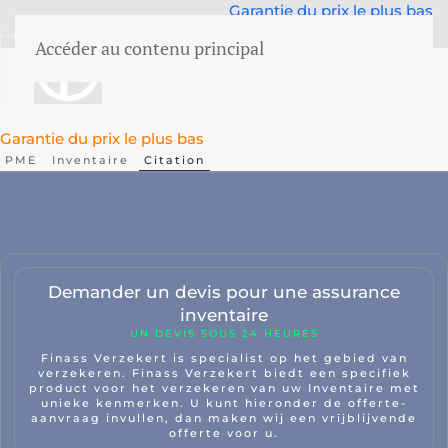
Garantie du prix le plus bas
50 ans d'expertise
Accéder au contenu principal
menu
Garantie du prix le plus bas
PME
Inventaire
Citation
Responsabilité
VOITURE
Cyber
lité
WEGAS/WEGAM
Demander un devis pour une assurance
Aide juridique
inventaire
UN DEVIS SOUS 24 HEURES
Événements
Finass Verzekert is specialist op het gebied van
verzekeren. Finass Verzekert biedt een specifiek
product voor het verzekeren van uw Inventaire met
unieke kenmerken. U kunt hieronder de offerte-
aanvraag invullen, dan maken wij een vrijblijvende
Dommages aux entreprise
offerte voor u.