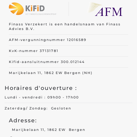
Culture
ure/science
Science
Finass Verzekert is een handelsnaam van Finass
Advies B.V.
AFM-vergunningnummer 12016589
KvK-nummer 37131781
Techn
Kifid-aansluitnummer 300.012144
Produ
oduction/construction
Marijkelaan 11, 1862 EW Bergen (NH)
Const
Horaires d'ouverture :
Lundi - vendredi : 09h00 - 17h00
Zaterdag/ Zondag: Gesloten
Tourisme
Adresse:
Récréation
rs/restauration
Marijkelaan 11, 1862 EW Bergen