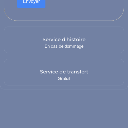
Envoyer
Conception et développement
Service d'histoire
stallation, réparation et entretien
En cas de dommage
Service de transfert
Gratuit
Justice
Sécurité et défense
té/gouvernance
Administration publi