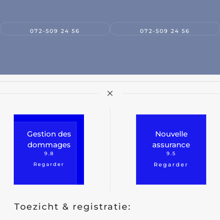
Agriculture
072-509 24 56
072-509 24 56
Nature
/secteur Agricole
Pêche
Médias et journalisme
nication
Gestion des
Nouvelle
Communication et marketing
dommages
assurance
9.8
9.5
Regarder
Regarder
Éducation
Toezicht & registratie: