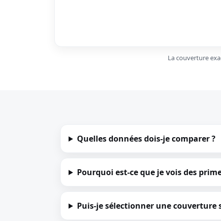
Assurance voyage
Maison/chalet de loisirs
Bateau de plaisance
Assurance golf
La couverture exac
Maison de vacances
Assurance automobile
Quelles données dois-je comparer ?
Assurance yacht
Assurance bâtiment
Pourquoi est-ce que je vois des prime
Assurance du contenu
Objets de valeur
Puis-je sélectionner une couverture