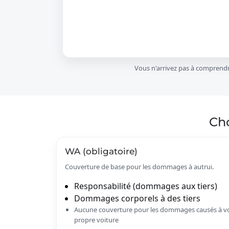
oiture cyclomoteur
Moteur
Campeur
Caravane
Vous n'arrivez pas à comprend
Camion
Tracteur amateur
Cho
Bande-annonce
uad/ tricycle/ mp3
WA (obligatoire)
Assurance vélo
Couverture de base pour les dommages à autrui.
ter de mobilité/segway
Responsabilité (dommages aux tiers)
Dommages corporels à des tiers
Aucune couverture pour les dommages causés à v
propre voiture