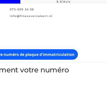
9.5/Avis
072-509 24 56
lus grande offre
Assistance en cas 
info@finassverzekert.nl
 le numéro de plaque d'immatriculation
tement votre numéro