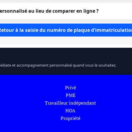
ersonnalisé au lieu de comparer en ligne ?
Retour à la saisie du numéro de plaque d'immatriculatio
médiate et accompagnement personnalisé quand vous le souhaitez.
Privé
PME
Travailleur indépendant
HOA
Propriété