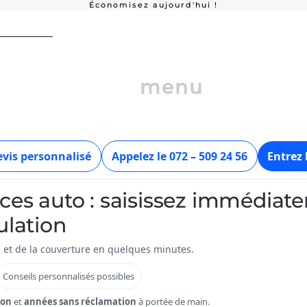
Économisez aujourd'hui !
Remise élevée sur les forfaits
La p
menu
vis personnalisé
Appelez le 072 – 509 24 56
Entrez
ces auto : saisissez immédia
ulation
 et de la couverture en quelques minutes.
Conseils personnalisés possibles
ion
et
années sans réclamation
à portée de main.