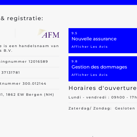
& registratie:
9.5
Nouvelle assurance
re is een handelsnaam van
Afficher Les Avis
s B.V.
ningnummer 12016589
9.8
Gestion des dommages
37131781
Afficher Les Avis
itnummer 300.012144
Horaires d'ouverture
11, 1862 EW Bergen (NH)
Lundi - vendredi : 09h00 - 17
Zaterdag/ Zondag: Gesloten
.