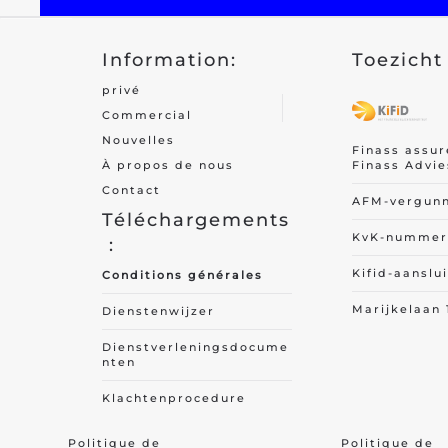
Information:
Toezicht 
privé
Commercial
Nouvelles
Finass assu
Finass Advie
À propos de nous
Contact
AFM-vergun
Téléchargements
KvK-nummer 
:
Kifid-aanslu
Conditions générales
Marijkelaan 
Dienstenwijzer
Dienstverleningsdocume
nten
Klachtenprocedure
Politique de
Politique de