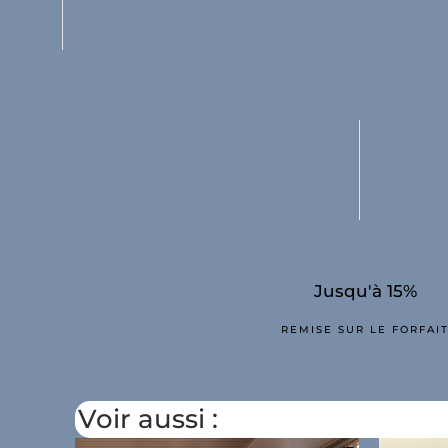
ers
Jusqu'à 15%
REMISE SUR LE FORFAI
Voir aussi :