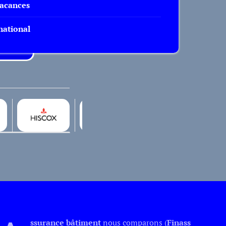
vacances
ational
ssurance bâtiment
nous comparons (
Finass