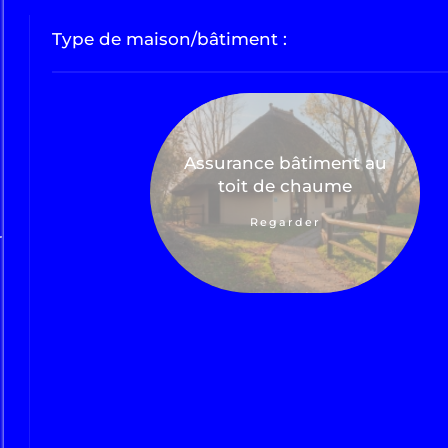
Type de maison/bâtiment :
Assurance bâtiment au
toit de chaume
Regarder
r