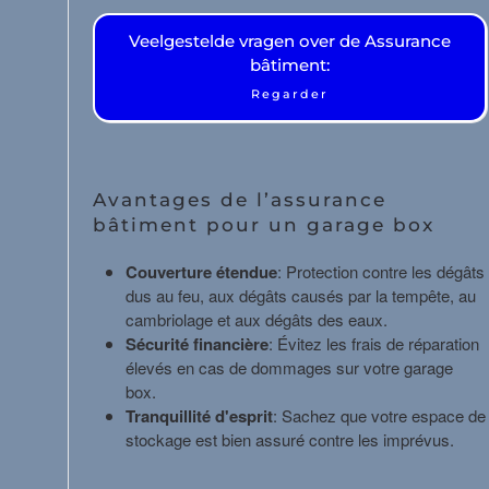
Veelgestelde vragen over de Assurance
Assurance bâtiment
bâtiment:
Regarder
Propriétés résidentielles louées
Immeuble vacant
Maison vacante
Avantages de l’assurance
Inventaire/intérêt des locataires
bâtiment pour un garage box
Assurance dommages à l'environnement
Couverture étendue
: Protection contre les dégâts
dus au feu, aux dégâts causés par la tempête, au
Immobilier en verre
cambriolage et aux dégâts des eaux.
Sécurité financière
: Évitez les frais de réparation
élevés en cas de dommages sur votre garage
box.
Tranquillité d'esprit
: Sachez que votre espace de
stockage est bien assuré contre les imprévus.