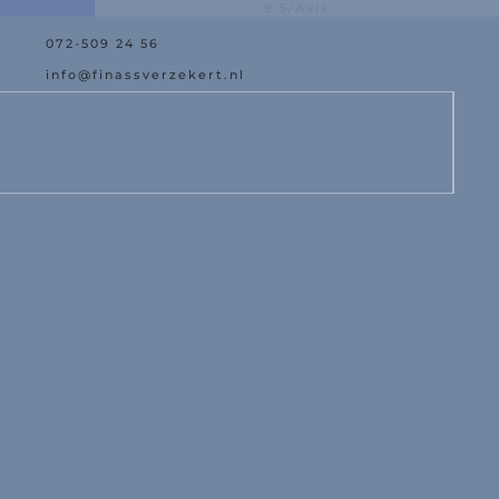
9.5/Avis
072-509 24 56
lus grande offre
Assistance en cas 
info@finassverzekert.nl