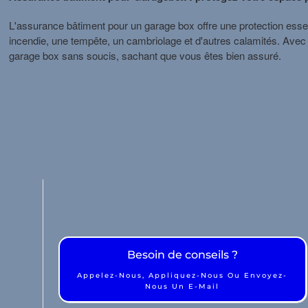
L'assurance bâtiment pour un garage box offre une protection ess
incendie, une tempête, un cambriolage et d'autres calamités. Avec 
garage box sans soucis, sachant que vous êtes bien assuré.
Responsabilité Onroerend Goed
onsabilité des dirigeants en matière
immobilière
Besoin de conseils ?
Appelez-Nous, Appliquez-Nous Ou Envoyez-
Nous Un E-Mail