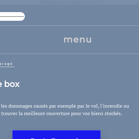
Économisez aujourd'hui !
Remise élevée sur les forfaits
La p
menu
Garage
e box
 les dommages causés par exemple par le vol, l'incendie ou
 trouver la meilleure couverture pour vos biens stockés.