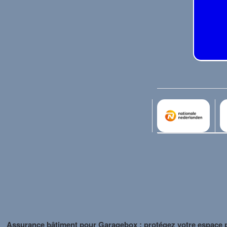
Assurance voyage
Maison/chalet de loisirs
Bateau de plaisance
Assurance golf
Maison de vacances
Assurance automobile
Assurance yacht
Assurance bâtiment
Assurance du contenu
Objets de valeur
Assurance bâtiment pour Garagebox : protégez votre espace 