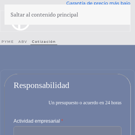
Garantía de precio más bajo
50 años de experiencia
Saltar al contenido principal
menú
PYME
ABV
Cotización
Responsabilidad
AUTO
cibernético
ad
WEGAS/WEGAM
Responsabilidad
Asistencia jurídica
Un presupuesto o acuerdo en 24 horas
Eventos
Actividad empresarial
*
Daño empresarial