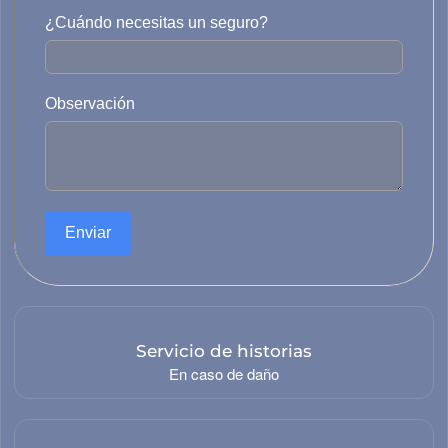
¿Cuándo necesitas un seguro?
Observación
Diseño y desarrollo
alación, reparación y mantenimiento.
Enviar
Justicia
Seguridad y defen
idad/gobernanza
administración pub
Servicio de historias
En caso de daño