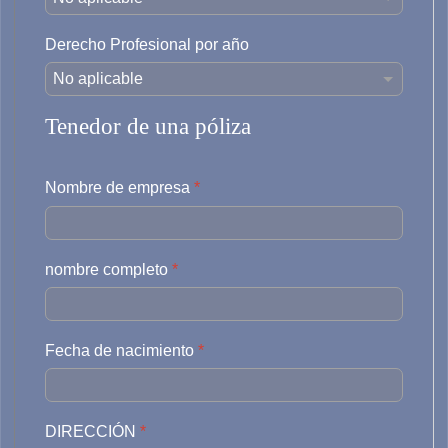
Derecho Profesional por año
Seguro de coche
Seguro de furgoneta
Tenedor de una póliza
Seguro de moto
Equipo de trabajo
Nombre de empresa
*
Tráiler
Camión
nombre completo
*
Seguro de taxi
Flota
Fecha de nacimiento
*
DIRECCIÓN
*