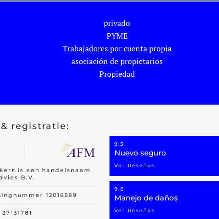
privado
PYME
Trabajadores por cuenta propia
asociación de propietarios
Propiedad
& registratie:
9.5
Nuevo seguro
Ver Reseñas
ekert is een handelsnaam
dvies B.V.
9.8
ningnummer 12016589
Manejo de daños
Ver Reseñas
37131781