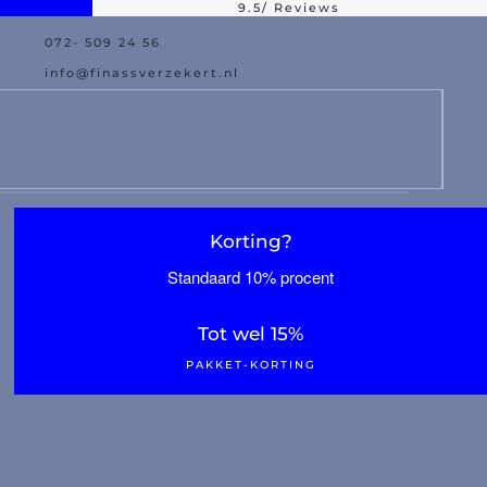
9.5/ Reviews
072- 509 24 56
rta más grande
Asistencia con daño
info@finassverzekert.nl
Korting?
Standaard 10% procent
Tot wel 15%
PAKKET-KORTING