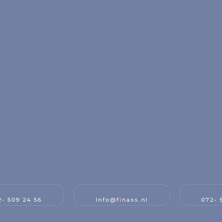
2- 509 24 56
Info@finass.nl
072- 