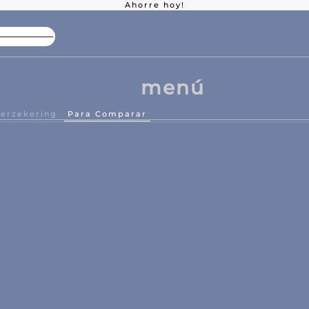
Ahorre hoy!
Alto descuento en paquete
Ofe
menú
verzekering
Para Comparar