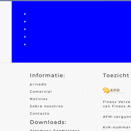
coche ciclomotor
Motor
Camper
Caravana
Camión
Tractor aficionado
Tráiler
Informatie:
Toezicht 
Quad/ triciclo/ mp3
privado
Seguro de bicicletas
Comercial
ter de movilidad/segway
Noticias
Finass Verz
van Finass A
Sobre nosotros
Contacto
AFM-vergun
Downloads:
KvK-nummer 
Seguro de viaje