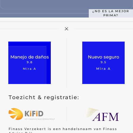
Seguro de coche clásico
¿NO ES LA MEJOR
PRIMA?
Scooter
coche ciclomotor
Motor
Camper
Manejo de daños
Nuevo seguro
Caravana
9.8
9.5
Mira A
Mira A
Camión
Tractor aficionado
Tráiler
Toezicht & registratie:
Quad/ triciclo/ mp3
Seguro de bicicletas
Scooter de movilidad/segway
Finass Verzekert is een handelsnaam van Finass