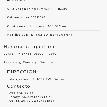
Advies B.V.
AFM-vergunningnummer 12016589
Seguro de viaje
KvK-nummer 37131781
Casa/chalet de recreo
Kifid-aansluitnummer 300.012144
Barco de recreo
Marijkelaan 11, 1862 EW Bergen (NH)
Seguro de golf
Horario de apertura:
casa de vacaciones
Lunes - Viernes: 09:00 - 17:00
Zaterdag/ Zondag: Gesloten
Seguro de coche
DIRECCIÓN:
Seguro de yate
Marijkelaan 11, 1862 EW Bergen
Contacto:
Seguro de construcción
072-509 24 56
Seguro de contenido
info@finassverzekert.nl
06- 55 20 40 72 (urgente)
Valores