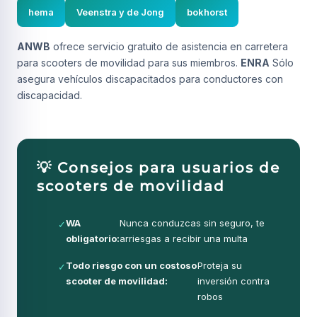
hema
Veenstra y de Jong
bokhorst
ANWB
ofrece servicio gratuito de asistencia en carretera
para scooters de movilidad para sus miembros.
ENRA
Sólo
asegura vehículos discapacitados para conductores con
discapacidad.
💡 Consejos para usuarios de
scooters de movilidad
WA
Nunca conduzcas sin seguro, te
✓
obligatorio:
arriesgas a recibir una multa
Todo riesgo con un costoso
Proteja su
✓
scooter de movilidad:
inversión contra
robos