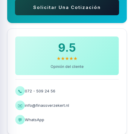
Solicitar Una Cotización
9.5
★★★★★
Opinión del cliente
📞
072 - 509 24 56
✉️
info@finassverzekert.nl
💬
WhatsApp