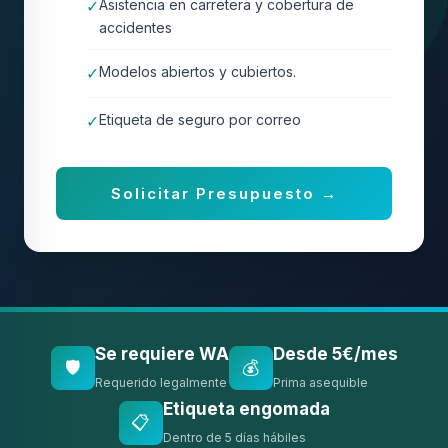
✓
Asistencia en carretera y cobertura de
accidentes
✓
Modelos abiertos y cubiertos.
✓
Etiqueta de seguro por correo
Solicitar Presupuesto →
Se requiere WA
Desde 5€/mes
🛡️
💰
Requerido legalmente
Prima asequible
Etiqueta engomada
📋
Dentro de 5 días hábiles