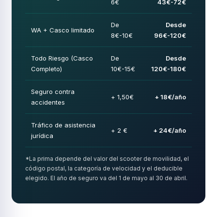
6€
43€-72€
De
Desde
WA + Casco limitado
8€-10€
96€-120€
Todo Riesgo (Casco
De
Desde
Completo)
10€-15€
120€-180€
Seguro contra
+ 1,50€
+ 18€/año
accidentes
Tráfico de asistencia
+ 2 €
+ 24€/año
jurídica
*La prima depende del valor del scooter de movilidad, el
código postal, la categoría de velocidad y el deducible
elegido. El año de seguro va del 1 de mayo al 30 de abril.