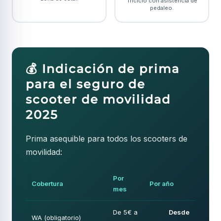
Triciclo con asistencia de
pedaleo.
💰 Indicación de prima
para el seguro de
scooter de movilidad
2025
Prima asequible para todos los scooters de
movilidad:
Por
Cobertura
Por año
mes
De 5€ a
Desde
WA (obligatorio)