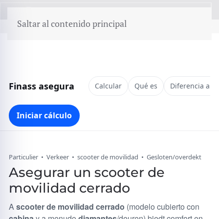
menú
Saltar al contenido principal
Finass asegura
Calcular
Qué es
Diferencia abi
Iniciar cálculo
Particulier • Verkeer • scooter de movilidad • Gesloten/overdekt
Asegurar un scooter de
movilidad cerrado
A
scooter de movilidad cerrado
(modelo cubierto con
cabina
y a menudo
diamantes
/deuren) biedt comfort en