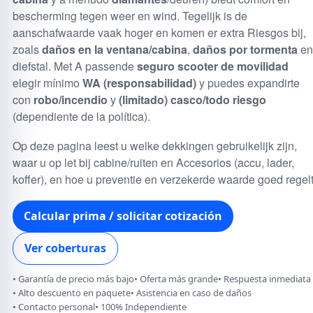
bescherming tegen weer en wind. Tegelijk is de
aanschafwaarde vaak hoger en komen er extra Riesgos bij,
zoals
daños en la ventana/cabina
,
daños por tormenta
en
diefstal. Met A passende
seguro scooter de movilidad
elegir mínimo
WA (responsabilidad)
y puedes expandirte
con
robo/incendio
y
(limitado) casco/todo riesgo
(dependiente de la política).
Op deze pagina leest u welke dekkingen gebruikelijk zijn,
waar u op let bij cabine/ruiten en Accesorios (accu, lader,
koffer), en hoe u preventie en verzekerde waarde goed regelt
Calcular prima / solicitar cotización
Ver coberturas
Garantía de precio más bajo
Oferta más grande
Respuesta inmediata
Alto descuento en paquete
Asistencia en caso de daños
Contacto personal
100% Independiente