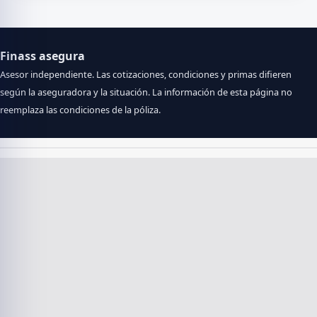
Finass asegura
Asesor independiente. Las cotizaciones, condiciones y primas difieren
Manejo de daños
Nuevo seguro
según la aseguradora y la situación. La información de esta página no
9.8
9.5
reemplaza las condiciones de la póliza.
Mira A
Mira A
Toezicht & registratie:
Finass asegura is een handelsnaam van Finass
Advies B.V.
AFM-vergunningnummer 12016589