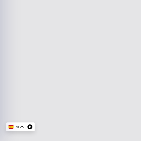
KvK-nummer 37131781
Kifid-aansluitnummer 300.012144
Marijkelaan 11, 1862 EW Bergen (NH)
Horario de apertura:
Lunes - Viernes: 09:00 - 17:00
Zaterdag/ Zondag: Gesloten
DIRECCIÓN:
Marijkelaan 11, 1862 EW Bergen
Contacto:
072-509 24 56
info@finassverzekert.nl
06- 55 20 40 72 (urgente)
ES