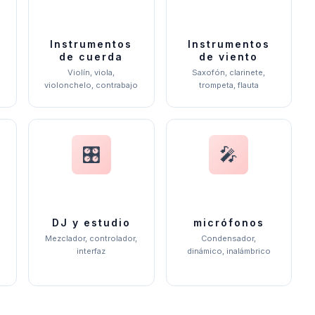
Instrumentos
Instrumentos
de cuerda
de viento
Violín, viola,
Saxofón, clarinete,
violonchelo, contrabajo
trompeta, flauta
🎛️
🎤
s
DJ y estudio
micrófonos
,
Mezclador, controlador,
Condensador,
interfaz
dinámico, inalámbrico