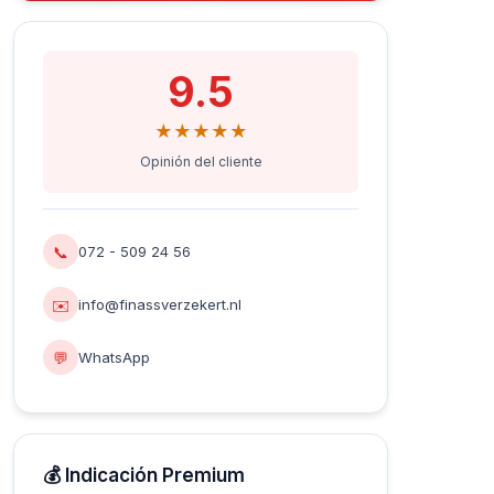
9.5
★★★★★
Opinión del cliente
📞
072 - 509 24 56
✉️
info@finassverzekert.nl
💬
WhatsApp
💰 Indicación Premium