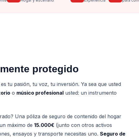
ente
Hogar y escenario
Experiencia
para com
amente protegido
s tu pasión, tu voz, tu inversión. Ya sea que usted
orio
o
músico profesional
usted: un instrumento
rado? Una póliza de seguro de contenido del hogar
a un máximo de
15.000€
(junto con otros activos
ones, ensayos y transporte necesitas uno.
Seguro de