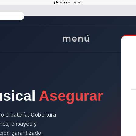
¡Ahorre hoy!
Alto descuento en paquete
Ofe
menú
usical
Asegurar
elo o batería. Cobertura
ones, ensayos y
ación garantizado.