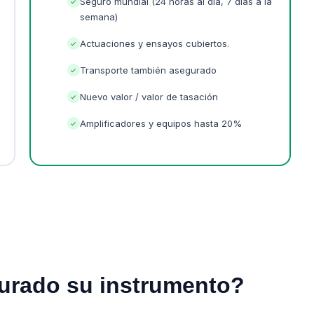
Seguro mundial (24 horas al día, 7 días a la
✓
semana)
Actuaciones y ensayos cubiertos.
✓
Transporte también asegurado
✓
Nuevo valor / valor de tasación
✓
Amplificadores y equipos hasta 20%
✓
urado su instrumento?