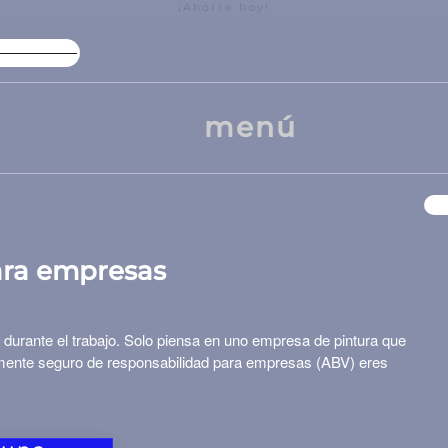
¡Ahorre hoy!
Alto descuento en paquete
Ofe
menú
ara empresas
durante el trabajo. Solo piensa en uno
empresa de pintura
que
amente
seguro de responsabilidad para empresas
(
ABV
) eres