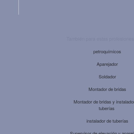
También para estas profesiones
petroquímicos
Aparejador
Soldador
Montador de bridas
Montador de bridas y instalado
tuberías
instalador de tuberías
Supervisor de elevación y apare