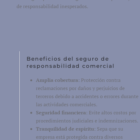
coche ciclomotor
de responsabilidad inesperados.
Motor
Camper
Caravana
Camión
Beneficios del seguro de
Tractor aficionado
responsabilidad comercial
Tráiler
Amplia cobertura
: Protección contra
Quad/ triciclo/ mp3
reclamaciones por daños y perjuicios de
Seguro de bicicletas
terceros debido a accidentes o errores durante
las actividades comerciales.
ter de movilidad/segway
Seguridad financiera
: Evite altos costos por
procedimientos judiciales e indemnizaciones.
Tranquilidad de espíritu
: Sepa que su
empresa está protegida contra diversos
Seguro de viaje