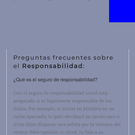
Preguntas frecuentes sobre
el
Responsabilidad
:
¿Qué es el seguro de responsabilidad?
Con el seguro de responsabilidad usted está
asegurado si es legalmente responsable de los
daños. Por ejemplo, si entras en bicicleta en un
coche aparcado, tu gato derribará un jarrón caro o
si tus hijos disparan una pelota por la ventana del
vecino. Pero también si usted, su hijo o su