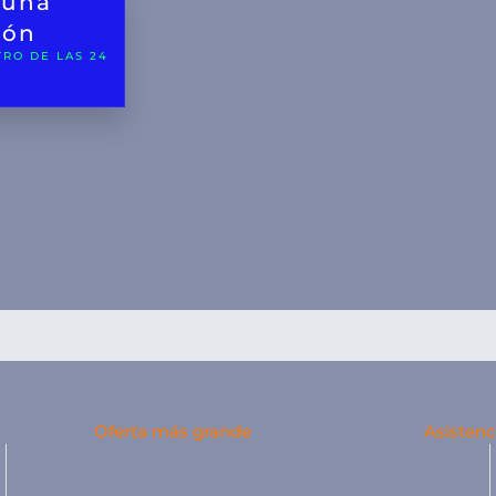
r una
ión
RO DE LAS 24
Oferta más grande
Asistenc