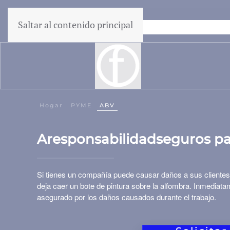
Saltar al contenido principal
Garantía de precio más bajo
Hogar
PYME
ABV
A
responsabilidad
seguros p
Si tienes un
compañía
puede causar daños a sus clientes 
deja caer un bote de pintura sobre la alfombra. Inmediat
asegurado
por los daños causados ​​durante el trabajo.