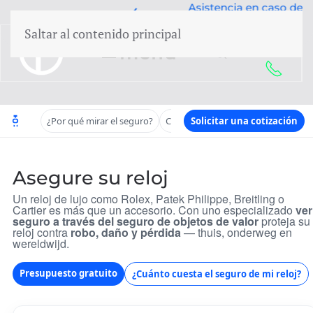
escuento en
Asistencia en caso de
paquete
daños
Saltar al contenido principal
50 años de experiencia
menú
¿Por qué mirar el seguro?
Coberturas
Solicitar una cotización
Premie & waarde
Asegure su reloj
Un reloj de lujo como Rolex, Patek Philippe, Breitling o
Cartier es más que un accesorio. Con uno especializado
ver
seguro a través del seguro de objetos de valor
proteja su
reloj contra
robo, daño y pérdida
— thuis, onderweg en
wereldwijd.
Presupuesto gratuito
¿Cuánto cuesta el seguro de mi reloj?