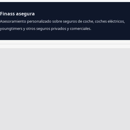
Finass asegura
Asesoramiento personalizado sobre seguros de coche, coches eléctricos,
youngtimers y otros seguros privados y comerciales.
Manejo de daños
Nuevo seguro
9.8
9.5
Mira A
Mira A
Toezicht & registratie: