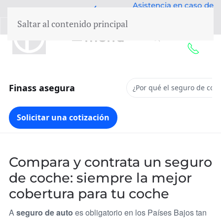
escuento en
Asistencia en caso de
paquete
daños
Saltar al contenido principal
50 años de experiencia
menú
Finass asegura
¿Por qué el seguro de coc
Solicitar una cotización
Compara y contrata un seguro
de coche: siempre la mejor
cobertura para tu coche
A
seguro de auto
es obligatorio en los Países Bajos tan