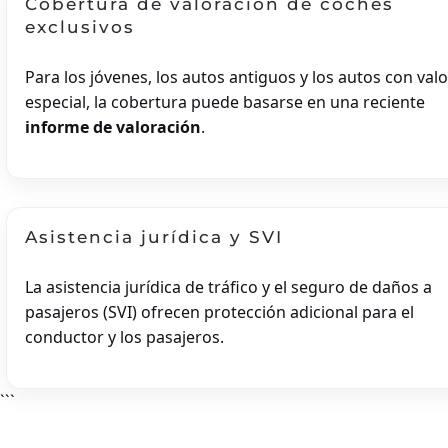
Cobertura de valoración de coches
MODEL-X
exclusivos
MODEL-Y
PAGANÍ
Para los jóvenes, los autos antiguos y los autos con valo
PORSCHE
especial, la cobertura puede basarse en una reciente
ESQUIVAR RAM
informe de valoración
.
ROLLS-ROYCE
SHELBY
ESPÍA
TECNOLOGÍA
Asistencia jurídica y SVI
La asistencia jurídica de tráfico y el seguro de daños a
pasajeros (SVI) ofrecen protección adicional para el
conductor y los pasajeros.
eguro De Furgoneta
FURGONETA DE REPARTO
```