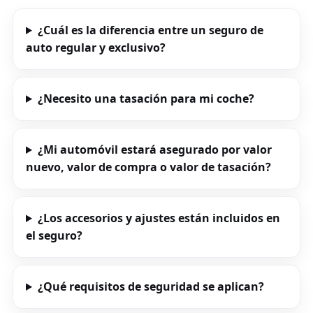
VERENIGD KONINK
¿Cuál es la diferencia entre un seguro de
RECREATIEWONING
auto regular y exclusivo?
CHALET
¿Necesito una tasación para mi coche?
BELGIË
DUITSLAND
¿Mi automóvil estará asegurado por valor
SEGUNDA CASA
nuevo, valor de compra o valor de tasación?
¿Los accesorios y ajustes están incluidos en
el seguro?
SEGURO DE VIAJE
SEGURO DE VIAJE
¿Qué requisitos de seguridad se aplican?
Seguro De Viaje
SEGURO DE VIAJE ZAKE