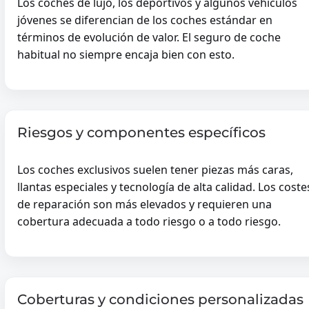
Los coches de lujo, los deportivos y algunos vehículos
MONUMENT
jóvenes se diferencian de los coches estándar en
RIETEN DAK
términos de evolución de valor. El seguro de coche
TRADITIONEEL RIET
habitual no siempre encaja bien con esto.
HOUTKACHEL & RIET
SEGUNDA CASA
Riesgos y componentes específicos
Contenido
Responsabilidad
Asistencia Jurídica
ia
Los coches exclusivos suelen tener piezas más caras,
Accidentes Familiares
llantas especiales y tecnología de alta calidad. Los coste
de reparación son más elevados y requieren una
cobertura adecuada a todo riesgo o a todo riesgo.
VALORES
VALORES
-
Coberturas y condiciones personalizadas