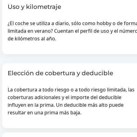
Uso y kilometraje
LIGIER
AIXAM
¿El coche se utiliza a diario, sólo como hobby o de form
MICROCAR
limitada en verano? Cuentan el perfil de uso y el númer
GECO CITY CAR
de kilómetros al año.
Elección de cobertura y deducible
MOTORFIETS
La cobertura a todo riesgo o a todo riesgo limitada, las
SEGURO DE MOTO
coberturas adicionales y el importe del deducible
influyen en la prima. Un deducible más alto puede
-
resultar en una prima más baja.
BMW MOTOR
otor
HONDA MOTOR
KTM MOTOR