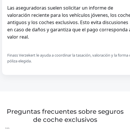
Las aseguradoras suelen solicitar un informe de
Seguro De Golf
valoración reciente para los vehículos jóvenes, los coch
antiguos y los coches exclusivos. Esto evita discusiones
en caso de daños y garantiza que el pago corresponda 
RECREATIEWONING
valor real.
CASA DE VACACION
BELGIË
Finass Verzekert le ayuda a coordinar la tasación, valoración y la forma
póliza elegida.
DUITSLAND
FRANKRIJK
IERLAND
ITALIË
LUXEMBURG
MONACO
OOSTENRIJK
Preguntas frecuentes sobre seguros
Casa De Vacaciones
PORTUGAL
de coche exclusivos
SPANJE
```