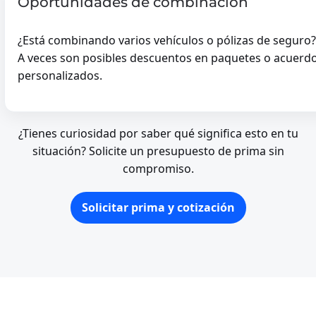
Oportunidades de combinación
CAMIÓN
¿Está combinando varios vehículos o pólizas de seguro?
A veces son posibles descuentos en paquetes o acuerd
VRACHTWAGEN
personalizados.
amión
-
PRIVÉ CAMIÓN
¿Tienes curiosidad por saber qué significa esto en tu
HOBBY CAMIÓN
situación? Solicite un presupuesto de prima sin
OLDTIMER CAMIÓN
compromiso.
Solicitar prima y cotización
SCOOTER DE MOVILID
SCOOTER DE MOVILID
cooter De Movilidad
SCOOTER DE MOVILIDA