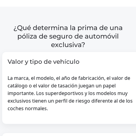
JOVEN
oven
COCHE CLASICO
SEGURO DE ALMACENAMIENTO
¿Qué determina la prima de una
póliza de seguro de automóvil
cooter
exclusiva?
Valor y tipo de vehículo
COCHE CICLOMOTOR
COCHE CICLOMOTOR
La marca, el modelo, el año de fabricación, el valor de
ZAKELIJKE COCHE CICLOM
catálogo o el valor de tasación juegan un papel
importante. Los superdeportivos y los modelos muy
-
exclusivos tienen un perfil de riesgo diferente al de los
coches normales.
CITROEN AMI
oche Ciclomotor
BIRO
OPEL ROCKS-E
FIAT TOPOLINO