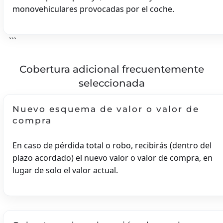
BMW
monovehiculares provocadas por el coche.
BUGATTI
FERRARI
```
JAGUAR
JEEP
Cobertura adicional frecuentemente
LAMBORGHINI
eguro De Coche
seleccionada
LAND ROVER
LOTO
Nuevo esquema de valor o valor de
MANSORY
compra
MASERATI
MAYBACH
En caso de pérdida total o robo, recibirás (dentro del
MCLAREN
plazo acordado) el nuevo valor o valor de compra, en
lugar de solo el valor actual.
MERCEDES-BENZ
TESLA
MODEL-3
MODEL-S