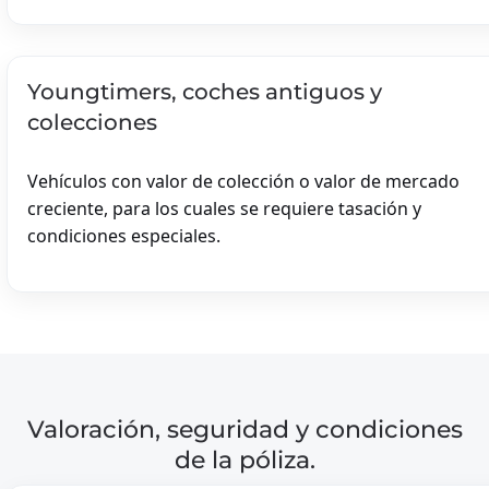
ITALIË
LUXEMBURG
MONACO
Youngtimers, coches antiguos y
OOSTENRIJK
Casa/chalet De Recreo
colecciones
PORTUGAL
SPANJE
Vehículos con valor de colección o valor de mercado
VERENIGD KON
creciente, para los cuales se requiere tasación y
RECREATIEWONI
condiciones especiales.
CHALET
BELGIË
DUITSLAND
SEGUNDA CASA
Valoración, seguridad y condiciones
de la póliza.