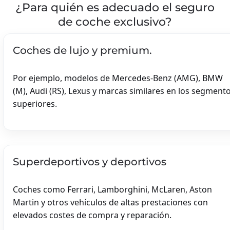
¿Para quién es adecuado el seguro
SCOOTER DE MOVILIDA
de coche exclusivo?
Coches de lujo y premium.
Por ejemplo, modelos de Mercedes-Benz (AMG), BMW
(M), Audi (RS), Lexus y marcas similares en los segment
superiores.
RECREATIEWONI
Superdeportivos y deportivos
CASA DE VACACI
BELGIË
Coches como Ferrari, Lamborghini, McLaren, Aston
DUITSLAND
Martin y otros vehículos de altas prestaciones con
FRANKRIJK
elevados costes de compra y reparación.
IERLAND