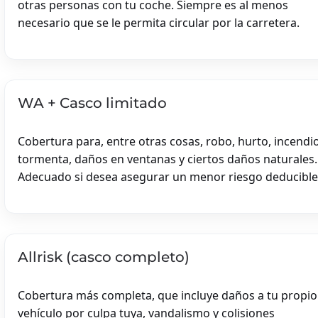
otras personas con tu coche. Siempre es al menos
necesario que se le permita circular por la carretera.
SEGURO DE COCHE
SEGURO DE COCHE
WA + Casco limitado
-
Cobertura para, entre otras cosas, robo, hurto, incendio
ABARTH
tormenta, daños en ventanas y ciertos daños naturales.
ALFA ROMEO
Adecuado si desea asegurar un menor riesgo deducible
ALPINO
ASTON MARTÍN
AUDI
RS6
Allrisk (casco completo)
RS4
RSQ8
Cobertura más completa, que incluye daños a tu propio
BENTLEY
vehículo por culpa tuya, vandalismo y colisiones