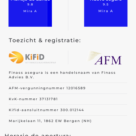
9.8
9.5
ONES
Mira A
Mira A
ECUCIÓN
Toezicht & registratie:
Finass asegura is een handelsnaam van Finass
Advies B.V.
AFM-vergunningnummer 12016589
KvK-nummer 37131781
Kifid-aansluitnummer 300.012144
Marijkelaan 11, 1862 EW Bergen (NH)