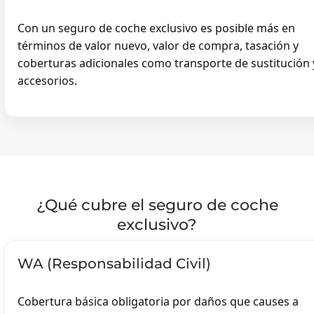
JOYERÍA
Con un seguro de coche exclusivo es posible más en
ARTE
términos de valor nuevo, valor de compra, tasación y
RECOPILACIÓN
Valores
coberturas adicionales como transporte de sustitución 
INSTRUMENTO MUSICAL
accesorios.
VINO
MIRAR
ROLEX
BREITLING
CARTIER
ANILLO
¿Qué cubre el seguro de coche
exclusivo?
WA (Responsabilidad Civil)
Cobertura básica obligatoria por daños que causes a