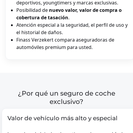
deportivos, youngtimers y marcas exclusivas.
Posibilidad de
nuevo valor, valor de compra o
cobertura de tasación
.
Atención especial a la seguridad, el perfil de uso y
el historial de daños.
Finass Verzekert compara aseguradoras de
automóviles premium para usted.
EDIFICIO
SEGURO DE CONSTRUCCIÓN
¿Por qué un seguro de coche
-
exclusivo?
APPARTEMENT
VILLA
Valor de vehículo más alto y especial
Edificio
GARAGEBOX
PROPIEDAD DE INVERSIÓN