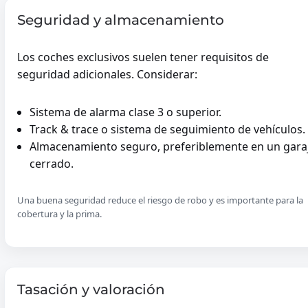
Seguridad y almacenamiento
VAARTUIG
Los coches exclusivos suelen tener requisitos de
seguridad adicionales. Considerar:
BARCO DE RECREO
Sistema de alarma clase 3 o superior.
-
Track & trace o sistema de seguimiento de vehículos.
CONSOLE BOOT
Almacenamiento seguro, preferiblemente en un gara
TENDER BOOT
Barco De Recreo
cerrado.
RUBBERBOOT
RIB BOOT
Una buena seguridad reduce el riesgo de robo y es importante para la
SPEEDBOOT
cobertura y la prima.
SLOEP
ZEILBOOT
JACHT
Tasación y valoración