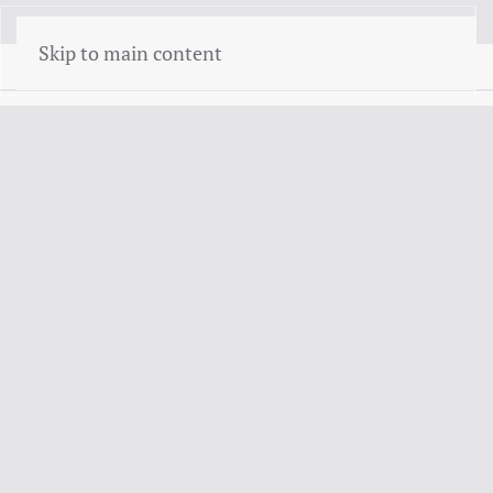
menu
Skip to main content
Damage handling
New insurance
9.8
9.5
Look At
Look At
Toezicht & registratie:
Finass Verzekert is een handelsnaam van Finass