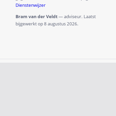
Dienstenwijzer
Bram van der Veldt
— adviseur. Laatst
bijgewerkt op
8 augustus 2026
.
Damage handling
New insurance
9.8
9.5
Look At
Look At