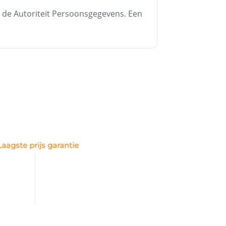
fferte aanvragen
j de Autoriteit Persoonsgegevens. Een
en één werkdag ontvangt u een voorstel.
Particulier /
privéverhuurder
Grootste aanbod
Hulp bij schade
Volgende
geen persoonlijk advies. Liever
 509 24 56
.