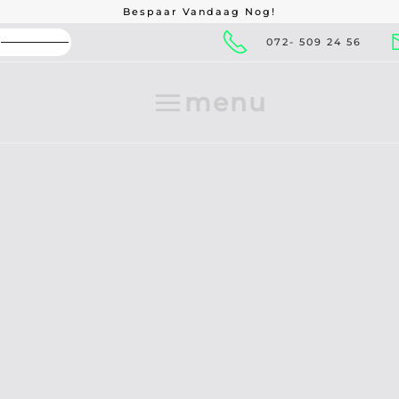
Bespaar Vandaag Nog!
100% Onafhankelijk
072- 509 24 56
menu