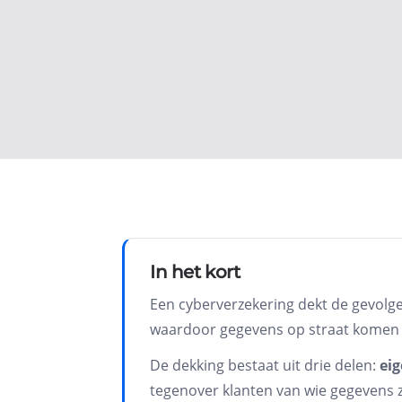
In het kort
Een cyberverzekering dekt de gevolgen
Home
/
Zakelijk
/ Cyberverzekering
waardoor gegevens op straat komen t
De dekking bestaat uit drie delen:
ei
CYBER · DATALEK, HACK EN
tegenover klanten van wie gegevens z