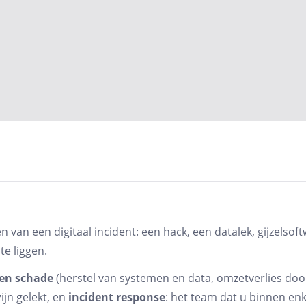
 van een digitaal incident: een hack, een datalek, gijzelso
e liggen.
gen schade
(herstel van systemen en data, omzetverlies door
 GIJZELSOFTWARE
ijn gelekt, en
incident response
: het team dat u binnen enk