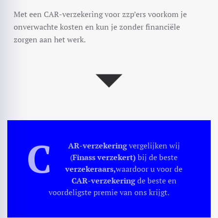
Met een CAR-verzekering voor zzp’ers voorkom je
onverwachte kosten en kun je zonder financiële
zorgen aan het werk.
C
AR-verzekering
vergelijken wij
(
Finass verzekert)
bij de beste
verzekeraars,
waardoor u voor de
CAR-
verzekering
de beste en
voordeligste premie van ons krijgt.