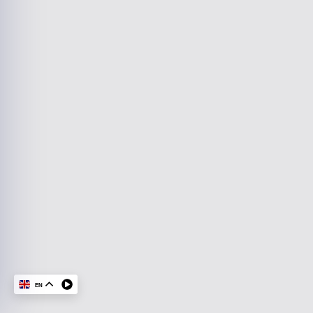
KvK-nummer 37131781
Kifid-aansluitnummer 300.012144
Marijkelaan 11, 1862 EW Bergen (NH)
Openingstijden:
Maandag - Vrijdag: 09:00 - 17:00
Zaterdag/ Zondag: Gesloten
Adres:
Marijkelaan 11, 1862 EW Bergen
Contact:
072- 509 24 56
info@finassverzekert.nl
06- 55 20 40 72 (spoed)
EN