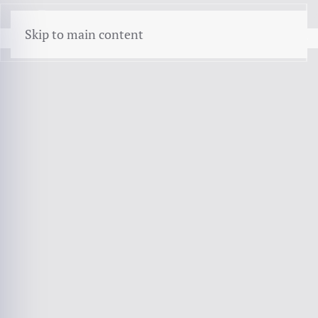
menu
Skip to main content
Home
Mkb
CAR-Verzekering
CAR-verzekering voor
ZZP’ers in de Bouw –
Onmisbare Bescherming
tegen Schadeclaims
Werk jij als
zelfstandige (zzp’er) in de bouw
? Dan loop je
dagelijks risico op
schade aan je werk, bouwfouten of diefstal
van gereedschap en materialen
. Zelfs de kleinste fout kan