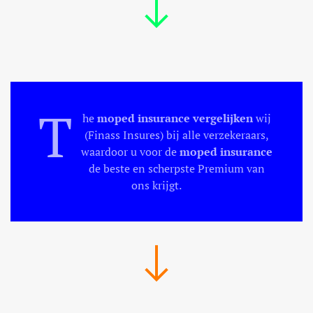
T
he
moped insurance
vergelijken
wij
(Finass Insures) bij alle verzekeraars,
waardoor u voor de
moped insurance
de beste en scherpste Premium van
ons krijgt.