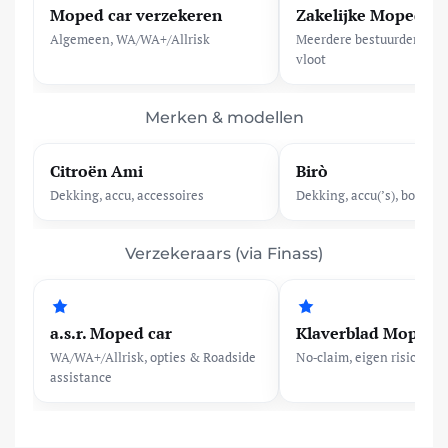
Moped car verzekeren
Zakelijke Moped ca
Algemeen, WA/WA+/Allrisk
Meerdere bestuurders, be
vloot
Merken & modellen
Citroën Ami
Birò
Dekking, accu, accessoires
Dekking, accu(’s), box/de
Verzekeraars (via Finass)
a.s.r. Moped car
Klaverblad Moped c
WA/WA+/Allrisk, opties & Roadside
No‑claim, eigen risico, m
assistance