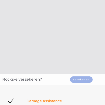
Premie &
Advies
Quotation
Snel starten
Voorlopige dekking mogelijk
Persoonlijk advies
Binnen 1 werkdag reactie
Rocks-e verzekeren?
Berekenen
Damage Assistance