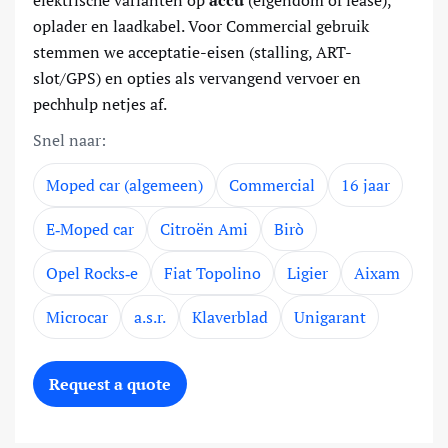
elektrische varianten op
accu
(eigendom of lease),
oplader en laadkabel. Voor Commercial gebruik
stemmen we acceptatie-eisen (stalling, ART-
slot/GPS) en opties als vervangend vervoer en
pechhulp netjes af.
Snel naar:
Moped car (algemeen)
Commercial
16 jaar
E‑Moped car
Citroën Ami
Birò
Opel Rocks‑e
Fiat Topolino
Ligier
Aixam
Microcar
a.s.r.
Klaverblad
Unigarant
Request a quote