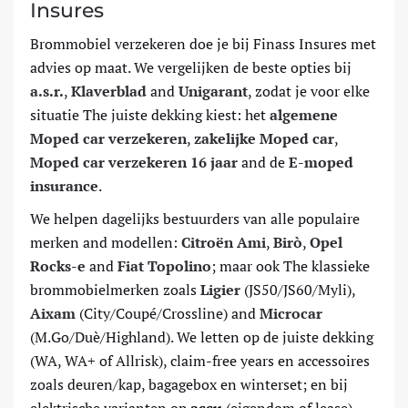
Insures
Brommobiel verzekeren doe je bij Finass Insures met
advies op maat. We vergelijken de beste opties bij
a.s.r.
,
Klaverblad
and
Unigarant
, zodat je voor elke
situatie The juiste dekking kiest: het
algemene
Moped car verzekeren
,
zakelijke Moped car
,
Moped car verzekeren 16 jaar
and de
E-moped
insurance
.
We helpen dagelijks bestuurders van alle populaire
merken and modellen:
Citroën Ami
,
Birò
,
Opel
Rocks-e
and
Fiat Topolino
; maar ook The klassieke
brommobielmerken zoals
Ligier
(JS50/JS60/Myli),
Aixam
(City/Coupé/Crossline) and
Microcar
(M.Go/Duè/Highland). We letten op de juiste dekking
(WA, WA+ of Allrisk), claim-free years en accessoires
zoals deuren/kap, bagagebox en winterset; en bij