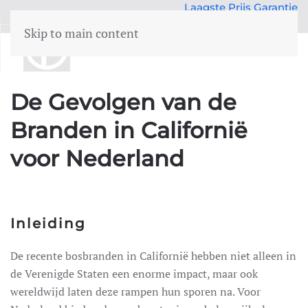
Laagste Prijs Garantie
50 jr Expertise
Skip to main content
menu
De Gevolgen van de
Opstalverzekering
Inboedelverzekering
Branden in Californië
Aansprakelijkheid
voor Nederland
Rechtsbijstand
 En Gezin
Gezinongevallen
Kostbaarheden
Inleiding
Zorgverzekering
De recente bosbranden in Californië hebben niet alleen in
de Verenigde Staten een enorme impact, maar ook
wereldwijd laten deze rampen hun sporen na. Voor
Auto-verzekeringen