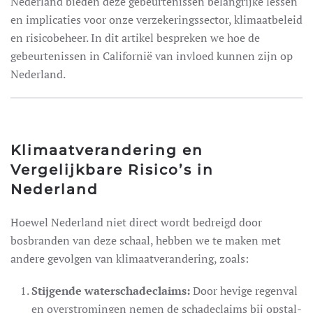
Nederland bieden deze gebeurtenissen belangrijke lessen
en implicaties voor onze verzekeringssector, klimaatbeleid
Oldtimer-verzekeringen
en risicobeheer. In dit artikel bespreken we hoe de
Scooter
gebeurtenissen in Californië van invloed kunnen zijn op
Brommobiel
Nederland.
Motor
Kampeerauto
Caravan
eer
Klimaatverandering en
Vergelijkbare Risico’s in
Vrachtwagen
Nederland
Hobby tractor
Hoewel Nederland niet direct wordt bedreigd door
Aanhangwagen
bosbranden van deze schaal, hebben we te maken met
Quad/ trike/ mp3
andere gevolgen van klimaatverandering, zoals:
Fietsverzekering
Stijgende waterschadeclaims:
Door hevige regenval
Scootmobiel/ segway
en overstromingen nemen de schadeclaims bij opstal-