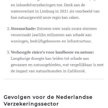
en inboedelverzekeringen toe. Denk aan de
wateroverlast in Limburg in 2021 als voorbeeld van
Reisverzekering
hoe natuurgeweld onze regio kan raken.
Recreatiewoning/ chalet
Stormschade:
Extreem weer zoals zware stormen
Pleziervaartuig
eatie
veroorzaakt jaarlijks miljoenen aan schade aan
woningen, bedrijfsgebouwen en infrastructuur.
Golfverzekering
Vakantiehuis
Verhoogde risico’s voor landbouw en natuur:
Langdurige droogte kan leiden tot schade aan
gewassen en natuurgebieden, wat vergelijkbaar is met
de impact van natuurbranden in Californië.
Autoverzekering
Jachtverzekering
Opstalverzekering
usief
Gevolgen voor de Nederlandse
Inboedelverzekering
Verzekeringssector
Kostbaarheden