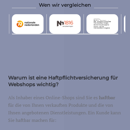
Wen wir vergleichen
Design und Entwicklung
nstallation, Reparatur und Wartung
Warum ist eine Haftpflichtversicherung für
Gerechtigkeit
Webshops wichtig?
Sicherheit und Verteidig
eit/Regierung
Als Inhaber eines Online-Shops sind Sie es
haftbar
Öffentliche Verwaltung
für die von Ihnen verkauften Produkte und die von
Ihnen angebotenen Dienstleistungen. Ein Kunde kann
Sie haftbar machen für: