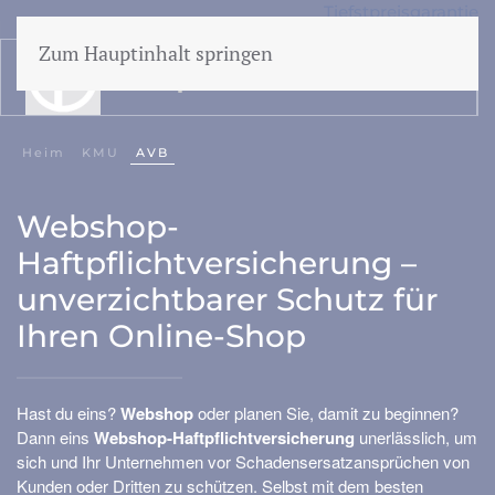
Tiefstpreisgarantie
50 Jahre Erfahrung
Zum Hauptinhalt springen
speisekarte
Heim
KMU
AVB
Haftung
Webshop-
AUTO
Haftpflichtversicherung –
Cyber
unverzichtbarer Schutz für
WEGAS/WEGAM
Ihren Online-Shop
Prozesskostenhilfe
Veranstaltungen
Hast du eins?
Webshop
oder planen Sie, damit zu beginnen?
Dann eins
Webshop-Haftpflichtversicherung
unerlässlich, um
sich und Ihr Unternehmen vor Schadensersatzansprüchen von
Geschäftsschaden
Kunden oder Dritten zu schützen. Selbst mit dem besten