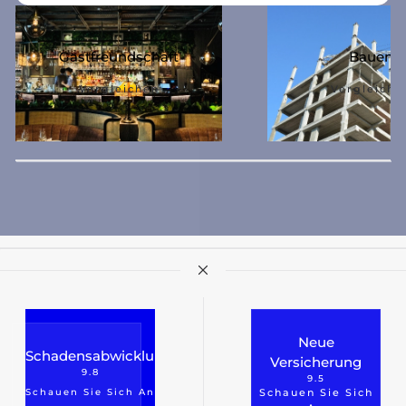
Gastfreundschaft
Bauen
Vergleichen
Vergleiche
Neue
Schadensabwicklung
Versicherung
9.8
9.5
Schauen Sie Sich An
Schauen Sie Sich