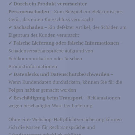
✔
Durch ein Produkt verursachter
Personenschaden
– Zum Beispiel ein elektronisches
Landwirtschaft
Gerät, das einen Kurzschluss verursacht
Natur
rtschaft
✔
Sachschaden
– Ein defekter Artikel, der Schäden am
Fischerei
Eigentum des Kunden verursacht
✔
Falsche Lieferung oder falsche Informationen
–
Schadensersatzansprüche aufgrund von
Fehlkommunikation oder falschen
Produktinformationen
✔
Datenlecks und Datenschutzbeschwerden
–
Medien und Journalismus
nikation
Wenn Kundendaten durchsickern, können Sie für die
Kommunikation und Marketing
Folgen haftbar gemacht werden
✔
Beschädigung beim Transport
– Reklamationen
wegen beschädigter Ware bei Lieferung
Ohne eine Webshop-Haftpflichtversicherung können
Ausbildung
sich die Kosten für Rechtsansprüche und
Schadensersatz erheblich erhöhen.