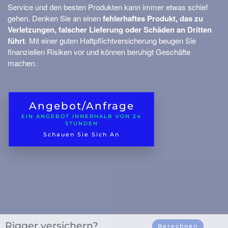
Service und den besten Produkten kann immer etwas schief
Geldversicherung
gehen. Denken Sie an einen
fehlerhaftes Produkt, das zu
Gebäudeversicherung
Verletzungen, falscher Lieferung oder Schäden an Dritten
führt
. Mit einer guten Haftpflichtversicherung beugen Sie
Vermögensversicherung
finanziellen Risiken vor und können beruhigt Geschäfte
vermögen
machen.
Zusätzliche Kosten
Umweltschäden
Maschinenbruch
Angebot/Anfrage
EIN ANGEBOT INNERHALB VON 24
Garagenversicherung
STUNDEN
Schauen Sie Sich An
Transport Ihr
Güter
rt Und Geschäftsreisen
Contain
Gesch
Rigger versichern?
Berechnen