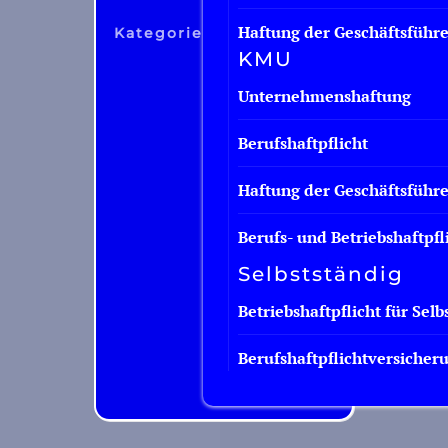
Haftung der Geschäftsführ
Kategorie
KMU
Gesundheitspflege
Unternehmenshaftung
Wohlbefinden
sen/Wohlfahrt
Persoonlijke verzorgi
Berufshaftpflicht
Haftung der Geschäftsführe
Berufs- und Betriebshaftpfl
Selbstständig
Einzelhandel
Betriebshaftpflicht für Selb
Personal und Arbeit
Unternehmensdienstleistunge
leistungen
Berufshaftpflichtversicheru
Facility-Dienstleistungen
Finanziell
Diensturlaub