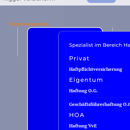
Autoversicherung
Tiefstpreisgarantie
Transporterversicherung
Motorradversicherung
Spezialist im Bereich H
Arbeitsmittel
Privat
Anhänger
Haftpflichtversicherung
LKW
Eigentum
Taxiversicherung
Haftung O.G.
Flotte
Geschäftsführerhaftung O.
HOA
Haftung VvE