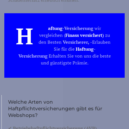
Kultur
r/ Wissenschaft
Wissenschaft
H
aftung
-Versicherung
wir
vergleichen (
Finass versichert
)
zu
den Besten
Versicherer,
-
Erlauben
Sie für die
Haftung
-
Technologi
Versicherung
Erhalten Sie von uns die beste
Produktio
ktion/Konstruktion
und günstigste Prämie.
Bauen
Welche Arten von
Haftpflichtversicherungen gibt es für
Tourismus
Webshops?
Erholung
zeit/Gastronomie
✔
Betriebshaftpflichtversicherung (AVB)