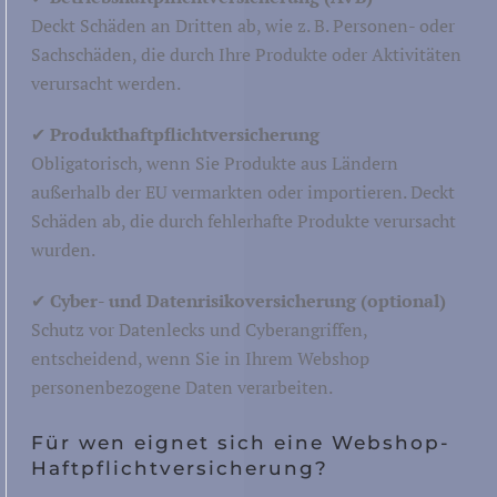
Gastfreundscha
Deckt Schäden an Dritten ab, wie z. B. Personen- oder
Sachschäden, die durch Ihre Produkte oder Aktivitäten
verursacht werden.
✔
Produkthaftpflichtversicherung
Obligatorisch, wenn Sie Produkte aus Ländern
Lager und Lagerung
außerhalb der EU vermarkten oder importieren. Deckt
Post und Paket
Schäden ab, die durch fehlerhafte Produkte verursacht
Seefahrt, Binnenschifffahrt und Luftfahrt
stik
wurden.
Straßentransport
✔
Cyber- und Datenrisikoversicherung (optional)
Eisenbahnen
Schutz vor Datenlecks und Cyberangriffen,
entscheidend, wenn Sie in Ihrem Webshop
personenbezogene Daten verarbeiten.
Für wen eignet sich eine Webshop-
Haftpflichtversicherung?