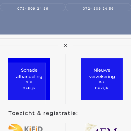
072- 509 24 56
072- 509 24 56
Landbouw
Natuur
che Sector
Visserij
Schade
Nieuwe
Media en journalistiek
afhandeling
verzekering
catie
Communicatie en marketing
9,8
9,5
Bekijk
Bekijk
Toezicht & registratie:
Onderwijs