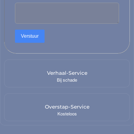
Ontwerp en ontwikkeling
Verstuur
nstallatie, reparatie en onderhoud
Verhaal-Service
Bij schade
Justitie
Veiligheid en defensie
heid/ Bestuur
Openbaar bestuur
Overstap-Service
Kosteloos