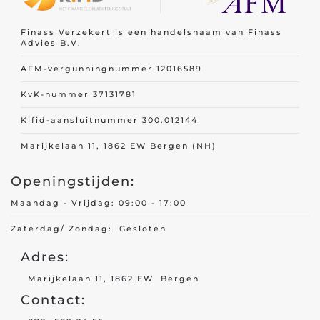
Cultuur
tuur/ Wetenschap
Wetenschap
Finass Verzekert is een handelsnaam van Finass
Advies B.V.
AFM-vergunningnummer 12016589
KvK-nummer 37131781
Kifid-aansluitnummer 300.012144
Techniek
Marijkelaan 11, 1862 EW Bergen (NH)
Productie
uctie/ Bouw
Bouw
Openingstijden:
Maandag - Vrijdag: 09:00 - 17:00
Zaterdag/ Zondag: Gesloten
Adres:
Toerisme
Marijkelaan 11, 1862 EW Bergen
Contact:
Recreatie
atie/ Horeca