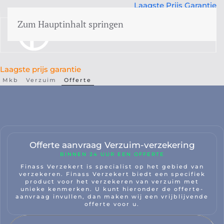
Laagste Prijs Garantie
50 jr Expertise
Zum Hauptinhalt springen
menü
Laagste prijs garantie
Mkb
Verzuim
Offerte
Aansprakelijkheid
CAR
Cyber
akelijkheid
Wegas/ wegam
Offerte aanvraag Verzuim-verzekering
Rechtsbijstand
BINNEN 24 UUR EEN OFFERTE
Finass Verzekert is specialist op het gebied van
Evenementen
verzekeren. Finass Verzekert biedt een specifiek
product voor het verzekeren van verzuim met
unieke kenmerken. U kunt hieronder de offerte-
aanvraag invullen, dan maken wij een vrijblijvende
offerte voor u.
Bedrijfsschade