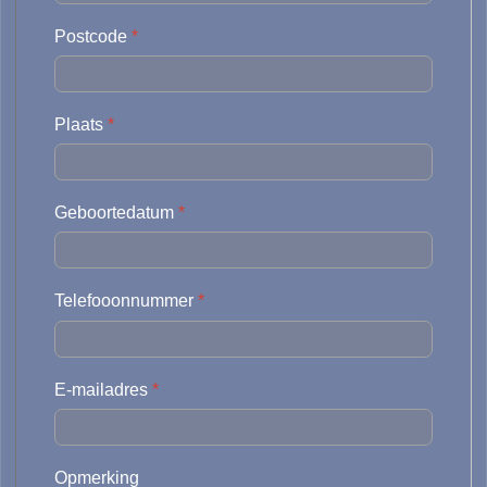
Postcode
*
Gezondheidszorg
Welzijn
g/ Welzijn
Plaats
*
Persoonlijke verzorging
Geboortedatum
*
Detailhandel
Telefooonnummer
*
Personeel en arbeid
Zakelijke dienstverlening
verlening
E-mailadres
*
Facilitaire dienstverlening
Financiële
dienstverl.
Opmerking