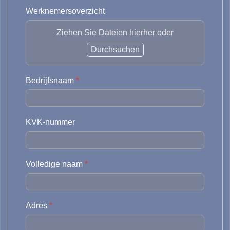
Werknemersoverzicht
Ziehen Sie Dateien hierher oder
Auto-verzekeringen
Durchsuchen
Bestelautoverzekering
Motorfiets-verzekering
Bedrijfsnaam
*
Werkmaterieel
r
Aanhangwagen
KVK-nummer
Vrachtwagen
Taxi-verzekering
Wagenpark
Volledige naam
*
Adres
*