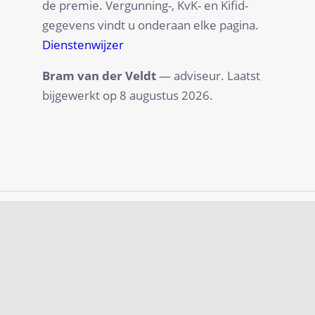
de premie. Vergunning-, KvK- en Kifid-
gegevens vindt u onderaan elke pagina.
Dienstenwijzer
Bram van der Veldt
— adviseur. Laatst
bijgewerkt op
8 augustus 2026
.
Neue
Schadensabwicklung
Versicherung
9.8
9.5
Schauen Sie Sich An
Schauen Sie Sich
An