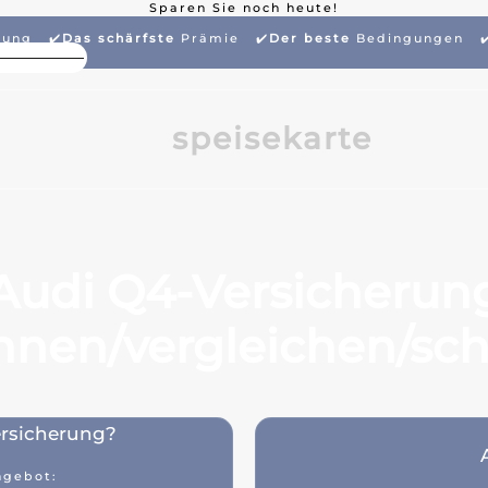
Sparen Sie noch heute!
rung ✔️
Das schärfste
Prämie
✔️
Der beste
Bedingungen ✔
Hoher Paketrabatt
Grö
speisekarte
Audi Q4-Versicherun
hnen/vergleichen/sch
ersicherung?
ngebot: