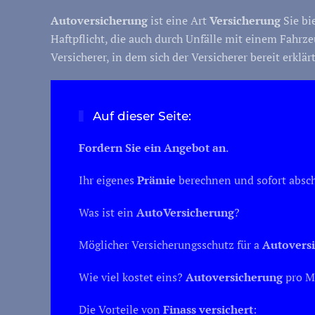
Autoversicherung
ist eine Art
Versicherung
Sie bi
Haftpflicht, die auch durch Unfälle mit einem Fahr
Versicherer, in dem sich der Versicherer bereit erk
Auf dieser Seite:
Fordern Sie ein Angebot an
.
Ihr eigenes
Prämie
berechnen und sofort absch
Was ist ein
Auto
Versicherung
?
Möglicher Versicherungsschutz für a
Autovers
Wie viel kostet eins?
Autoversicherung
pro M
Die Vorteile von
Finass versichert
: