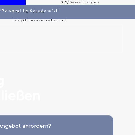
9,5/Bewertungen
️
Personal
im Schadensfall
072- 509 24 56
ßtes Angebot
Schadenshilfe
info@finassverzekert.nl
g
ließen
Angebot anfordern?