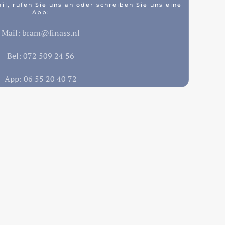
il, rufen Sie uns an oder schreiben Sie uns eine
App:
Mail: bram@finass.nl
Bel: 072 509 24 56
App: 06 55 20 40 72