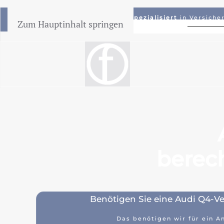
✔️
Spezialisiert
in Versiche
Zum Hauptinhalt springen
Tiefstpreisgarantie
berec
Benötigen Sie eine Audi Q4-V
Das benötigen wir für ein A