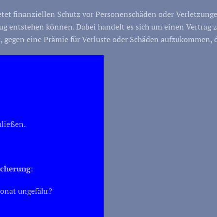
etet finanziellen Schutz vor Personenschäden oder Verletzunge
zeug entstehen können. Dabei handelt es sich um einen Vertr
lärt, gegen eine Prämie für Verluste oder Schäden aufzukommen
ließen.
icherung
:
onat ungefähr?