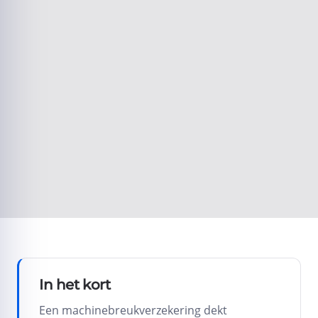
Volgende
Een premie-indicatie, geen persoonlijk advies. Liever
overleggen? Bel
072 - 509 24 56
.
In het kort
Een machinebreukverzekering dekt