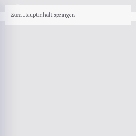
menü
Zum Hauptinhalt springen
PLOTSELINGE SCHADE · EIGEN GEBREK · BEDIENINGSFOUT
Machinebreukverzekering
vergelijken
Uw inventarisverzekering dekt schade van buitenaf:
brand, water, inbraak. Maar een machine die van
binnenuit stukgaat — een lager, een besturing, een
bedieningsfout — valt daar niet onder.
Bel 072 - 509 24 56