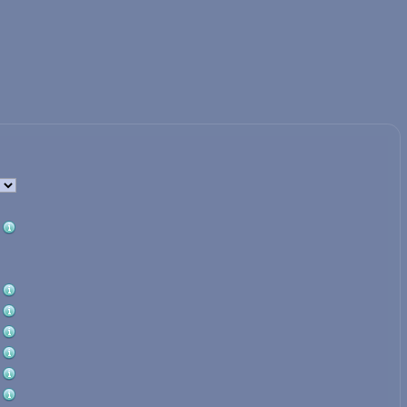
Privat
KMU
Selbstständig
HOA
Eigentum
AUTOVERSICHERUNG
/
KLASSIKER
ERHOLUNG
OLDTIMER
KURZFRISTIGE REI
LIEFERWAGEN
KONTINUIERLICHE RE
LLERVERSICHERUNG
STORNIERUNG
ORRADVERSICHERUNG
FERIENHAUS/CHAL
CAMPER
VERGNÜGUNGSBOO
WOHNWAGEN
GOLFVERSICHERUN
QUAD/TRIKE/MP3
FERIENHAUS
ANHÄNGER
/
LITÄTSROLLER/SEGWAY
VERSICHERUNGSPAK
HRRADVERSICHERUNG
PRIVATES VERSICHERUN
Story-Service
SCHADENSHILFE
 &Ampere;