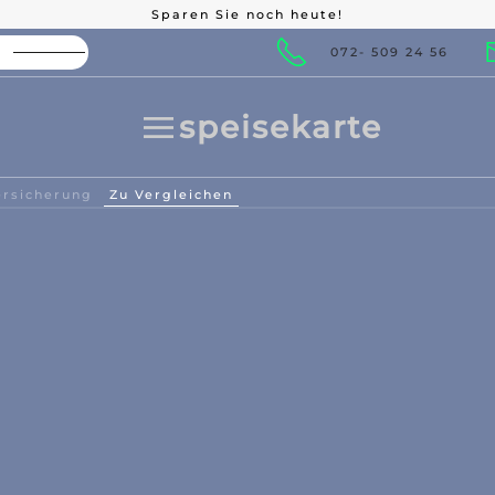
Sparen Sie noch heute!
Tiefstpreisgarantie
072- 509 24 56
speisekarte
rsicherung
Zu Vergleichen