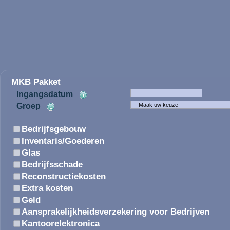
VERSICHERUNG:
/
ZUHAUSE UND FAMILIE
GEBÄUDEVERSICHERUNG
INHALTSVERSICHERUNG
RO
HAFTUNG
MOT
PROZESSKOSTENHILFE
FAMILIENUNFÄLLE
WERTSACHEN
KRANKENVERSICHERUNG
/
MOBI
VERKEHR
FA
Information:
Toezicht