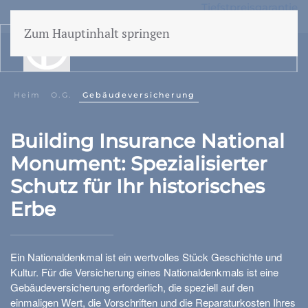
Tiefstpreisgarantie
50 Jahre Erfahrung
Zum Hauptinhalt springen
menü
Gebäudeversiche
Heim
O.G.
Gebäudeversicherung
Inhaltsversicher
Building Insurance National
Haftung
Monument: Spezialisierter
Prozesskostenhil
se Und Familie
Schutz für Ihr historisches
Familienunfäll
Erbe
Wertsachen
Krankenversicher
Ein Nationaldenkmal ist ein wertvolles Stück Geschichte und
Kultur. Für die Versicherung eines Nationaldenkmals ist eine
Gebäudeversicherung erforderlich, die speziell auf den
einmaligen Wert, die Vorschriften und die Reparaturkosten Ihres
Autoversicherung