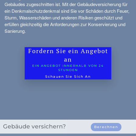
Gebäudes zugeschnitten ist. Mit der Gebäudeversicherung für
Oldtimer-Versicherung
ein Denkmalschutzdenkmal sind Sie vor Schäden durch Feuer,
Sturm, Wasserschäden und anderen Risiken geschützt und
Roller
erfüllen gleichzeitig die Anforderungen zur Konservierung und
Sanierung.
Mopedauto
Motor
Fordern Sie ein Angebot
Camper
an
Wohnwagen
hr
EIN ANGEBOT INNERHALB VON 24
STUNDEN
LKW
Schauen Sie Sich An
Hobbytraktor
Anhänger
Quad/Trike/MP3
Fahrradversicherung
Gebäude versichern?
Berechnen
Mobilitätsroller/Segway