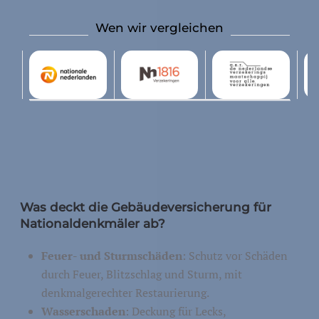
Wen wir vergleichen
Was deckt die Gebäudeversicherung für
Nationaldenkmäler ab?
Feuer- und Sturmschäden
: Schutz vor Schäden
durch Feuer, Blitzschlag und Sturm, mit
denkmalgerechter Restaurierung.
Wasserschaden
: Deckung für Lecks,