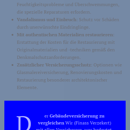
Feuchtigkeitsprobleme und Überschwemmungen,
die spezielle Reparaturen erfordern.
Vandalismus und Einbruch
: Schutz vor Schäden
durch unerwünschte Eindringlinge.
Mit authentischen Materialien restaurieren
:
Erstattung der Kosten für die Restaurierung mit
Originalmaterialien und -techniken gemäß den
Denkmalschutzanforderungen.
Zusätzlicher Versicherungsschutz
: Optionen wie
Glasmalereiversicherung, Renovierungskosten und
Restaurierung besonderer architektonischer
Elemente.
D
er
Gebäudeversicherung
zu
vergleichen
Wir (Finass Verzekert)
mit allen Versicherern, was bedeutet,