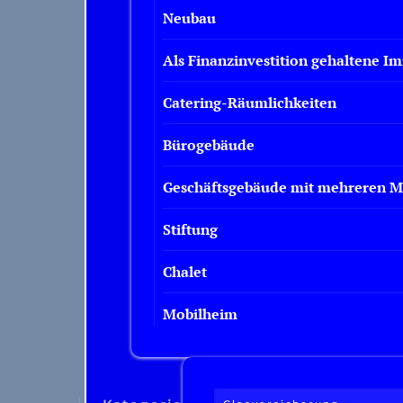
Vermietete Wohnimmobilien
Neubau
Leerstehendes Gebäude
Als Finanzinvestition gehaltene I
Leerstehendes Haus
vermögen
Catering-Räumlichkeiten
Inventar/Mieterinteresse
Versicherung gegen Umweltschäd
Bürogebäude
Glasimmobilien
Geschäftsgebäude mit mehreren M
Stiftung
Chalet
Mobilheim
Zum Ausleihen
Arten von Immobilien