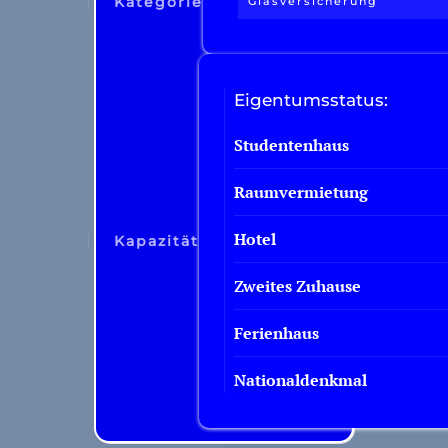
Kategorie
Glasversicherung
Eigentumsstatus:
Studentenhaus
Raumvermietung
Hotel
Kapazität
Zweites Zuhause
Ferienhaus
Nationaldenkmal