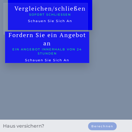
Vergleichen/schließen
Oldtimer-Versicherung
SOFORT SCHLIESSEN
Roller
Schauen Sie Sich An
Mopedauto
Fordern Sie ein Angebot
Motor
an
EIN ANGEBOT INNERHALB VON 24
Camper
STUNDEN
Schauen Sie Sich An
Wohnwagen
hr
LKW
Hobbytraktor
Anhänger
Quad/Trike/MP3
Fahrradversicherung
Mobilitätsroller/Segway
Haus versichern?
Berechnen