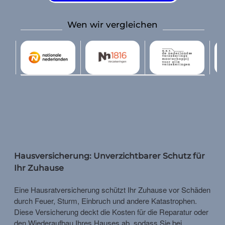
Wen wir vergleichen
Hausversicherung: Unverzichtbarer Schutz für
Ihr Zuhause
Eine Hausratversicherung schützt Ihr Zuhause vor Schäden
durch Feuer, Sturm, Einbruch und andere Katastrophen.
Diese Versicherung deckt die Kosten für die Reparatur oder
den Wiederaufbau Ihres Hauses ab, sodass Sie bei