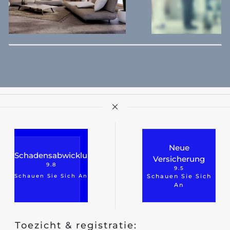
Neue
Schadensabwicklung
Versicherung
9.8
9.5
Schauen Sie Sich An
Schauen Sie Sich
An
Toezicht & registratie: