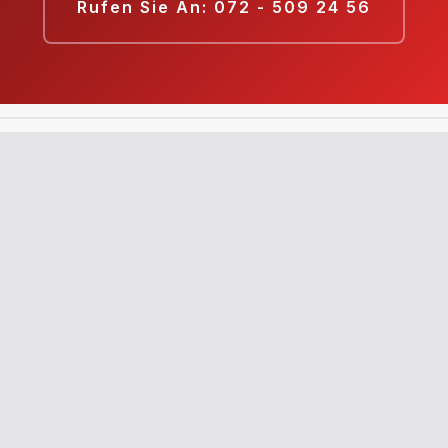
Rufen Sie An: 072 - 509 24 56
Neue
Schadensabwicklung
Versicherung
9.8
9.5
Schauen Sie Sich An
Schauen Sie Sich
An
Toezicht & registratie: