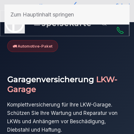
Paketrabatt
Schadenshilfe
Zum Hauptinhalt springen
50 Jahre Erfahrung
speisekarte
🚛 Automotive-Paket
Garagenversicherung
LKW-
Garage
Komplettversicherung für Ihre LKW-Garage.
Schützen Sie Ihre Wartung und Reparatur von
LKWs und Anhängern vor Beschädigung,
Diebstahl und Haftung.