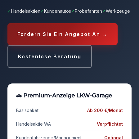
✓
Handelsaktien
✓
Kundenautos
✓
Probefahrten
✓
Werkzeuge
Fordern Sie Ein Angebot An →
Kostenlose Beratung
🚗 Premium-Anzeige LKW-Garage
Basispaket
Ab 200 €/Monat
Handelsaktie WA
Verpflichtet
Kundenfahrzeuge/Management
Optional