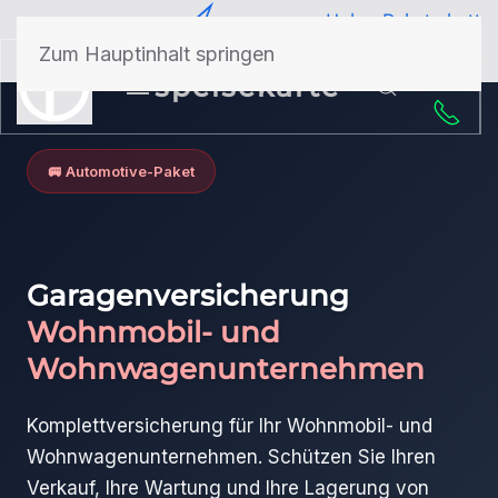
Paketrabatt
Schadenshilfe
Zum Hauptinhalt springen
50 Jahre Erfahrung
speisekarte
🚐 Automotive-Paket
Garagenversicherung
Wohnmobil- und
Wohnwagenunternehmen
Komplettversicherung für Ihr Wohnmobil- und
Wohnwagenunternehmen. Schützen Sie Ihren
Verkauf, Ihre Wartung und Ihre Lagerung von